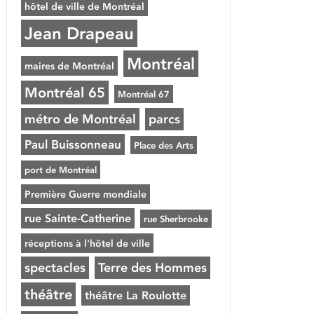
hôtel de ville de Montréal
Jean Drapeau
Montréal
maires de Montréal
Montréal 65
Montréal 67
métro de Montréal
parcs
Paul Buissonneau
Place des Arts
port de Montréal
Première Guerre mondiale
rue Sainte-Catherine
rue Sherbrooke
réceptions à l'hôtel de ville
spectacles
Terre des Hommes
théâtre
théâtre La Roulotte