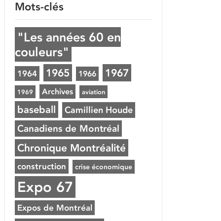
Mots-clés
"Les années 60 en
couleurs"
1965
1967
1964
1966
Archives
1969
aviation
baseball
Camillien Houde
Canadiens de Montréal
Chronique Montréalité
construction
crise économique
Expo 67
Expos de Montréal