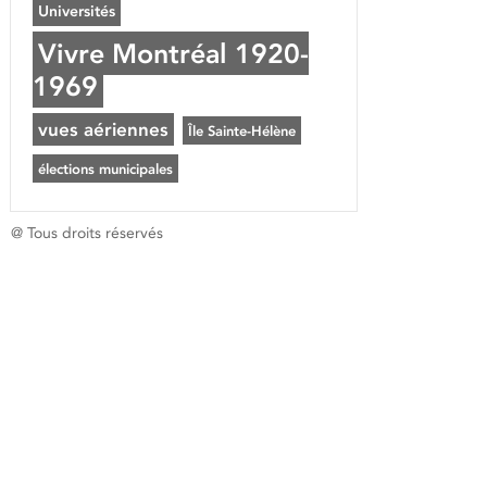
Universités
Vivre Montréal 1920-
1969
vues aériennes
Île Sainte-Hélène
élections municipales
@ Tous droits réservés