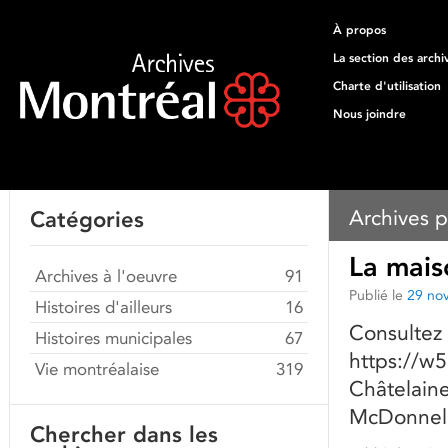
À propos
La section des archi
Charte d'utilisation
Nous joindre
Archives p
Catégories
La mais
Archives à l'oeuvre
91
Publié le
29 no
Histoires d'ailleurs
16
Consultez 
Histoires municipales
67
https://w
Vie montréalaise
319
Châtelain
McDonnell
Chercher dans les