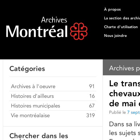
À propos
La section des archi
Charte d'utilisation
Nous joindre
Archives p
Catégories
Le tran
Archives à l'oeuvre
91
chevaux
Histoires d'ailleurs
16
de mai 
Histoires municipales
67
Publié le
7 sep
Vie montréalaise
319
Dans sa li
les sujets 
Chercher dans les