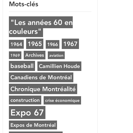
Mots-clés
"Les années 60 en
couleurs"
1965
1967
1964
1966
Archives
1969
aviation
baseball
Camillien Houde
Canadiens de Montréal
Chronique Montréalité
construction
crise économique
Expo 67
Expos de Montréal