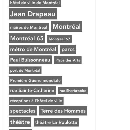
hôtel de ville de Montréal
Jean Drapeau
Montréal
maires de Montréal
Montréal 65
Montréal 67
métro de Montréal
parcs
Paul Buissonneau
Place des Arts
port de Montréal
Première Guerre mondiale
rue Sainte-Catherine
rue Sherbrooke
réceptions à l'hôtel de ville
spectacles
Terre des Hommes
théâtre
théâtre La Roulotte