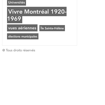
Universités
Vivre Montréal 1920-
1969
vues aériennes
Île Sainte-Hélène
élections municipales
@ Tous droits réservés