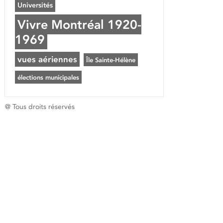
Universités
Vivre Montréal 1920-
1969
vues aériennes
Île Sainte-Hélène
élections municipales
@ Tous droits réservés