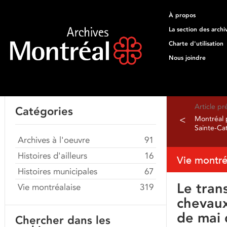
À propos
La section des archi
Charte d'utilisation
Nous joindre
Article p
Catégories
<
Montréal p
Sainte-Ca
Archives à l'oeuvre
91
Histoires d'ailleurs
16
Vie montré
Histoires municipales
67
Le tran
Vie montréalaise
319
chevaux
de mai 
Chercher dans les