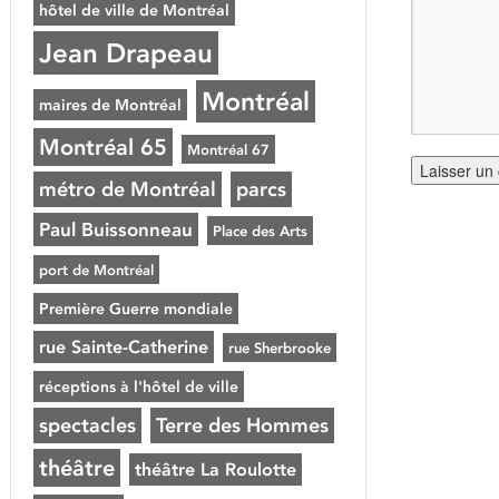
hôtel de ville de Montréal
Jean Drapeau
Montréal
maires de Montréal
Montréal 65
Montréal 67
métro de Montréal
parcs
Paul Buissonneau
Place des Arts
port de Montréal
Première Guerre mondiale
rue Sainte-Catherine
rue Sherbrooke
réceptions à l'hôtel de ville
spectacles
Terre des Hommes
théâtre
théâtre La Roulotte