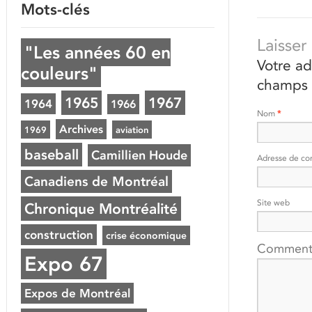
Mots-clés
Laisse
"Les années 60 en
Votre ad
couleurs"
champs 
1965
1967
1964
1966
Nom
*
Archives
1969
aviation
baseball
Camillien Houde
Adresse de co
Canadiens de Montréal
Site web
Chronique Montréalité
construction
crise économique
Comment
Expo 67
Expos de Montréal