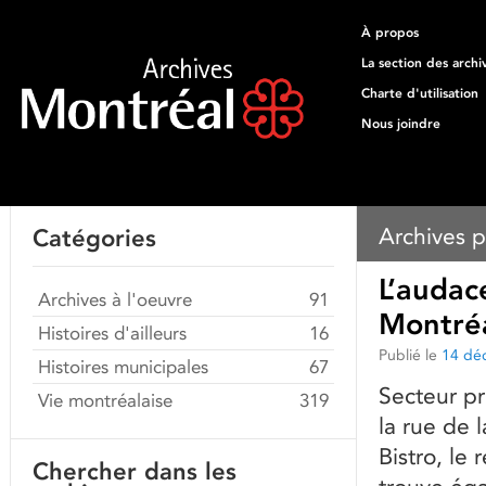
À propos
La section des archi
Charte d'utilisation
Nous joindre
Archives p
Catégories
L’audac
Archives à l'oeuvre
91
Montréa
Histoires d'ailleurs
16
Publié le
14 dé
Histoires municipales
67
Secteur p
Vie montréalaise
319
la rue de 
Bistro, le
Chercher dans les