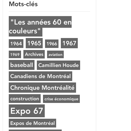
Mots-clés
"Les années 60 en
couleurs"
1965
1967
1964
1966
Archives
1969
aviation
baseball
Camillien Houde
Canadiens de Montréal
Chronique Montréalité
construction
crise économique
Expo 67
Expos de Montréal