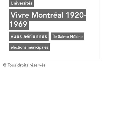
Universités
Vivre Montréal 1920-
1969
vues aériennes
Île Sainte-Hélène
élections municipales
@ Tous droits réservés