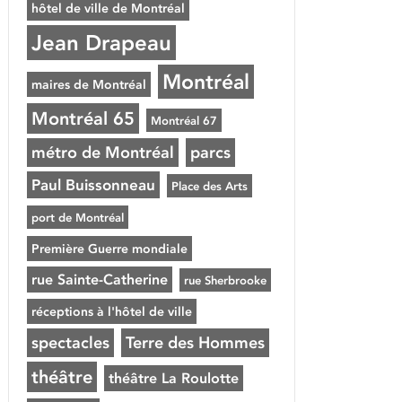
hôtel de ville de Montréal
Jean Drapeau
Montréal
maires de Montréal
Montréal 65
Montréal 67
métro de Montréal
parcs
Paul Buissonneau
Place des Arts
port de Montréal
Première Guerre mondiale
rue Sainte-Catherine
rue Sherbrooke
réceptions à l'hôtel de ville
spectacles
Terre des Hommes
théâtre
théâtre La Roulotte