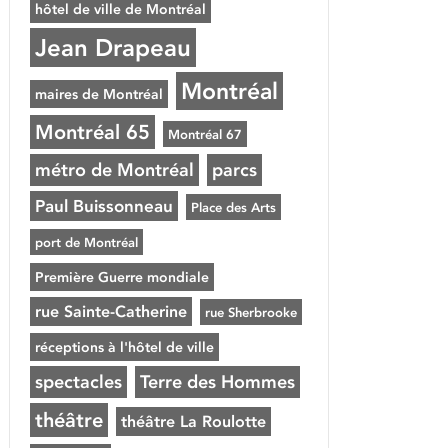
hôtel de ville de Montréal
Jean Drapeau
Montréal
maires de Montréal
Montréal 65
Montréal 67
métro de Montréal
parcs
Paul Buissonneau
Place des Arts
port de Montréal
Première Guerre mondiale
rue Sainte-Catherine
rue Sherbrooke
réceptions à l'hôtel de ville
spectacles
Terre des Hommes
théâtre
théâtre La Roulotte