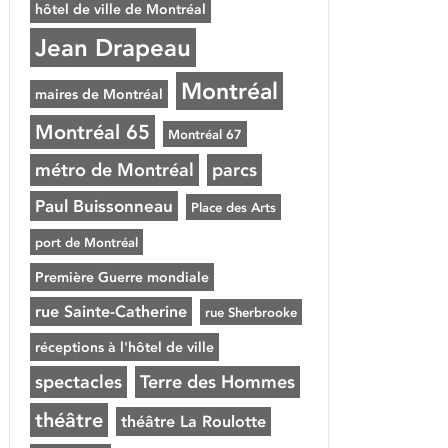
hôtel de ville de Montréal
Jean Drapeau
Montréal
maires de Montréal
Montréal 65
Montréal 67
métro de Montréal
parcs
Paul Buissonneau
Place des Arts
port de Montréal
Première Guerre mondiale
rue Sainte-Catherine
rue Sherbrooke
réceptions à l'hôtel de ville
spectacles
Terre des Hommes
théâtre
théâtre La Roulotte