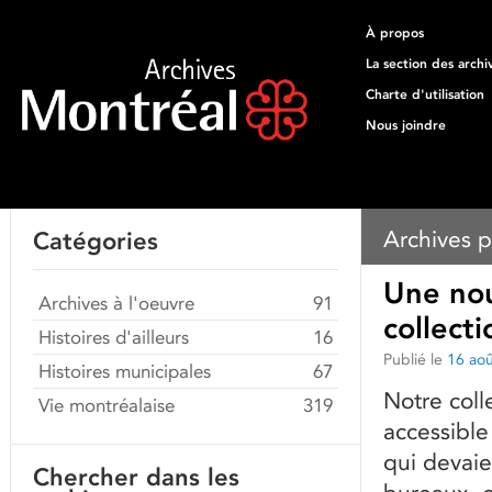
À propos
La section des archi
Charte d'utilisation
Nous joindre
Archives p
Catégories
Une nou
Archives à l'oeuvre
91
collect
Histoires d'ailleurs
16
Publié le
16 ao
Histoires municipales
67
Notre coll
Vie montréalaise
319
accessible
qui devaie
Chercher dans les