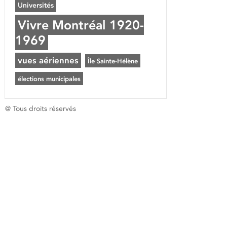
Universités
Vivre Montréal 1920-
1969
vues aériennes
Île Sainte-Hélène
élections municipales
@ Tous droits réservés