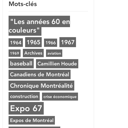
Mots-clés
"Les années 60 en
couleurs"
1965
1967
1964
1966
Archives
1969
aviation
baseball
Camillien Houde
Canadiens de Montréal
Chronique Montréalité
construction
crise économique
Expo 67
Expos de Montréal