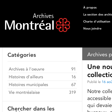
À propos
La section des archi
Charte d'utilisation
Nous joindre
Archives p
Catégories
Une nou
Archives à l'oeuvre
91
collect
Histoires d'ailleurs
16
Publié le
16 ao
Histoires municipales
67
Notre coll
Vie montréalaise
319
accessible
qui devaie
Chercher dans les