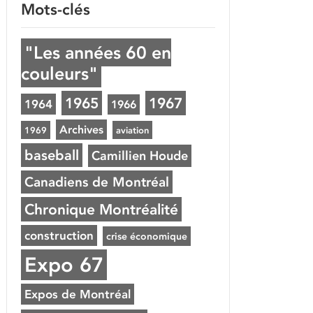
Mots-clés
"Les années 60 en
couleurs"
1965
1967
1964
1966
Archives
1969
aviation
baseball
Camillien Houde
Canadiens de Montréal
Chronique Montréalité
construction
crise économique
Expo 67
Expos de Montréal