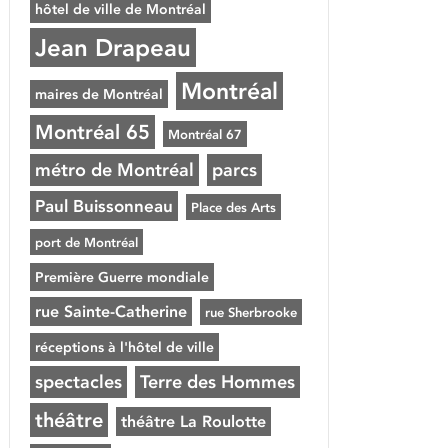
hôtel de ville de Montréal
Jean Drapeau
Montréal
maires de Montréal
Montréal 65
Montréal 67
métro de Montréal
parcs
Paul Buissonneau
Place des Arts
port de Montréal
Première Guerre mondiale
rue Sainte-Catherine
rue Sherbrooke
réceptions à l'hôtel de ville
spectacles
Terre des Hommes
théâtre
théâtre La Roulotte