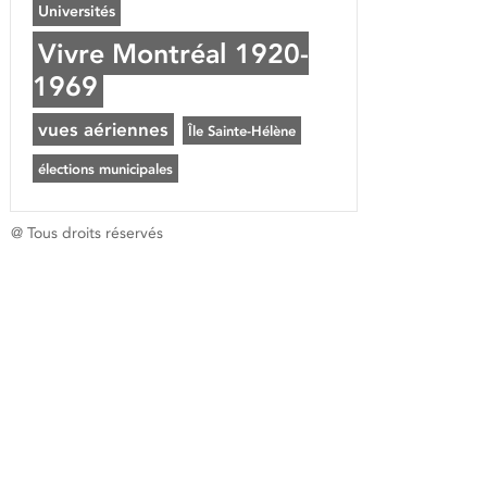
Universités
Vivre Montréal 1920-
1969
vues aériennes
Île Sainte-Hélène
élections municipales
@ Tous droits réservés