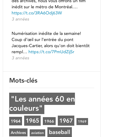
des archives, nous vous offrons un film
inédit sur le métro de Montréal.…
https://t.co/3RA6Odj63W
3 années
Numérisation inédite de la semaine!
Coup d’œil sur l’entrée du pont
Jacques-Cartier, alors qu'on doit bientôt
rempl…
https://t.co/7PmUdZijSr
3 années
Mots-clés
"Les années 60 en
couleurs"
1965
1967
1964
1966
1969
baseball
Archives
aviation