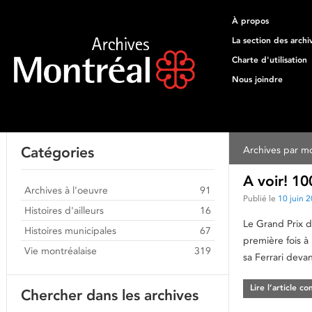
À propos
La section des archi
Charte d'utilisation
Nous joindre
Catégories
Archives par mo
A voir! 1
Archives à l'oeuvre
91
Publié le
10 juin 
Histoires d'ailleurs
16
Le Grand Prix d
Histoires municipales
67
première fois à
Vie montréalaise
319
sa Ferrari deva
Lire l’article c
Chercher dans les archives