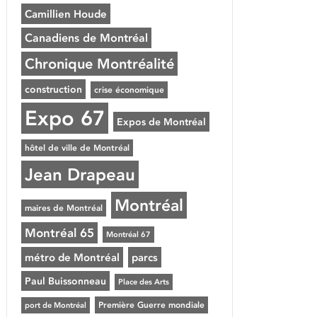
Camillien Houde
Canadiens de Montréal
Chronique Montréalité
construction
crise économique
Expo 67
Expos de Montréal
hôtel de ville de Montréal
Jean Drapeau
Montréal
maires de Montréal
Montréal 65
Montréal 67
métro de Montréal
parcs
Paul Buissonneau
Place des Arts
Première Guerre mondiale
port de Montréal