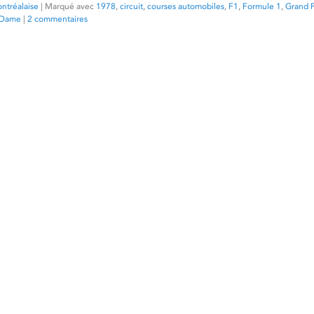
ntréalaise
|
Marqué avec
1978
,
circuit
,
courses automobiles
,
F1
,
Formule 1
,
Grand P
e-Dame
|
2 commentaires