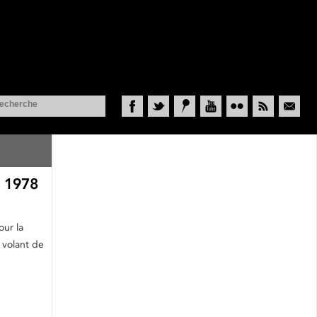
Facebook
Twitter
Historypin
YouTube
Flickr
RSS
Courriel
e 1978
our la
 volant de