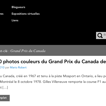
Blogueurs
ves
Expositions virtuelles
Liens
Grand Prix du Canada
t-clé :
00 photos couleurs du Grand Prix du Canada d
2010
par
Mario Robert
u Canada, créé en 1967 et tenu à la piste Mosport en Ontario, a lieu p
 Montréal le 8 octobre 1978. Gilles Villeneuve remporte la course F1 au
nt […]
omplet