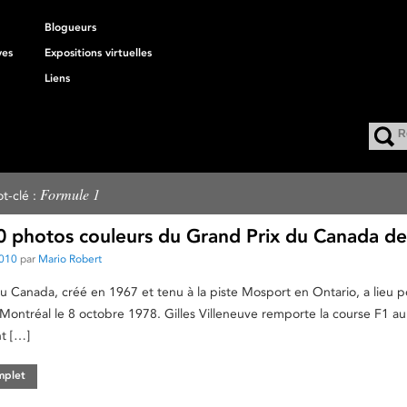
Blogueurs
ves
Expositions virtuelles
Liens
Formule 1
t-clé :
00 photos couleurs du Grand Prix du Canada d
2010
par
Mario Robert
u Canada, créé en 1967 et tenu à la piste Mosport en Ontario, a lieu p
 Montréal le 8 octobre 1978. Gilles Villeneuve remporte la course F1 au
nt […]
omplet