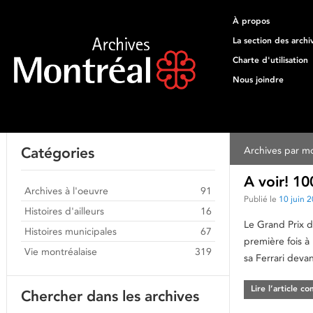
À propos
La section des archi
Charte d'utilisation
Nous joindre
Catégories
Archives par mo
A voir! 1
Archives à l'oeuvre
91
Publié le
10 juin 
Histoires d'ailleurs
16
Le Grand Prix d
Histoires municipales
67
première fois à
Vie montréalaise
319
sa Ferrari deva
Lire l’article c
Chercher dans les archives