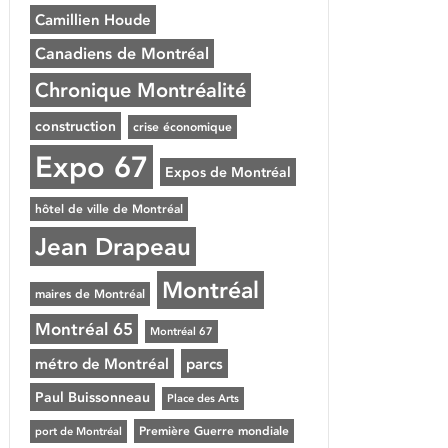
Camillien Houde
Canadiens de Montréal
Chronique Montréalité
construction
crise économique
Expo 67
Expos de Montréal
hôtel de ville de Montréal
Jean Drapeau
Montréal
maires de Montréal
Montréal 65
Montréal 67
métro de Montréal
parcs
Paul Buissonneau
Place des Arts
Première Guerre mondiale
port de Montréal