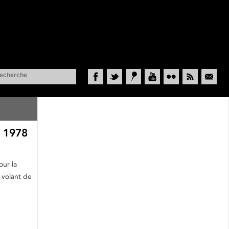
Facebook
Twitter
Historypin
YouTube
Flickr
RSS
Courriel
e 1978
our la
 volant de