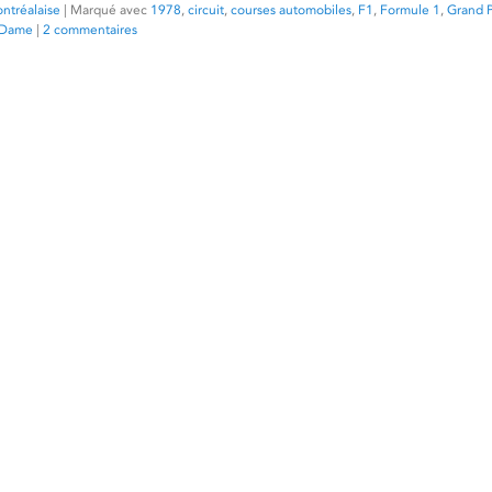
ntréalaise
|
Marqué avec
1978
,
circuit
,
courses automobiles
,
F1
,
Formule 1
,
Grand P
e-Dame
|
2 commentaires