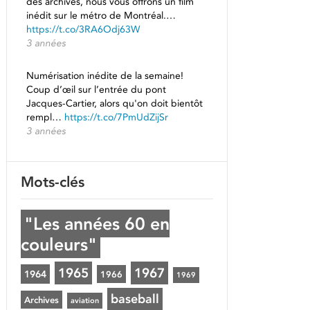
des archives, nous vous offrons un film
inédit sur le métro de Montréal.…
https://t.co/3RA6Odj63W
3 années
Numérisation inédite de la semaine!
Coup d’œil sur l’entrée du pont
Jacques-Cartier, alors qu'on doit bientôt
rempl…
https://t.co/7PmUdZijSr
3 années
Mots-clés
"Les années 60 en
couleurs"
1965
1967
1964
1966
1969
baseball
Archives
aviation