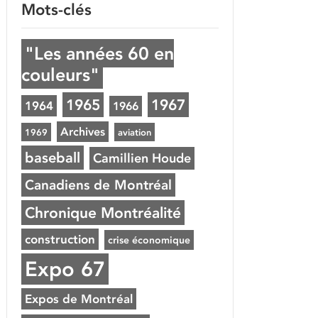
Mots-clés
"Les années 60 en
couleurs"
1965
1967
1964
1966
Archives
1969
aviation
baseball
Camillien Houde
Canadiens de Montréal
Chronique Montréalité
construction
crise économique
Expo 67
Expos de Montréal