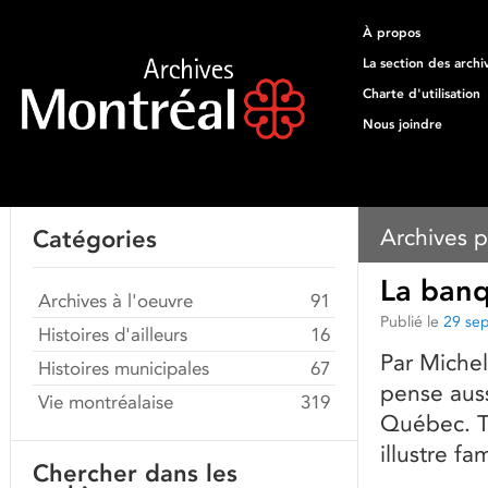
À propos
La section des archi
Charte d'utilisation
Nous joindre
Archives p
Catégories
La ban
Archives à l'oeuvre
91
Publié le
29 se
Histoires d'ailleurs
16
Par Miche
Histoires municipales
67
pense auss
Vie montréalaise
319
Québec. To
illustre f
Chercher dans les