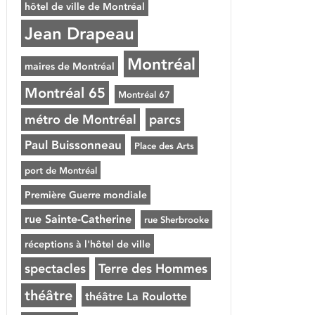
hôtel de ville de Montréal
Jean Drapeau
Montréal
maires de Montréal
Montréal 65
Montréal 67
métro de Montréal
parcs
Paul Buissonneau
Place des Arts
port de Montréal
Première Guerre mondiale
rue Sainte-Catherine
rue Sherbrooke
réceptions à l'hôtel de ville
spectacles
Terre des Hommes
théâtre
théâtre La Roulotte