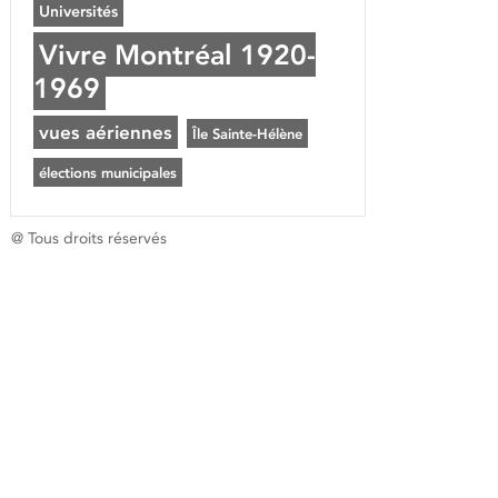
Universités
Vivre Montréal 1920-
1969
vues aériennes
Île Sainte-Hélène
élections municipales
@ Tous droits réservés