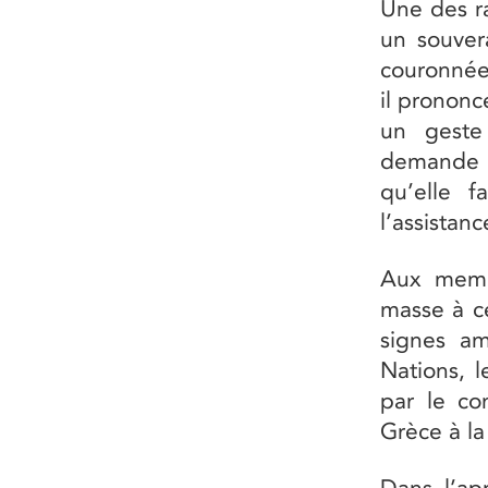
Une des ra
un souvera
couronnées
il prononc
un geste
demande à 
qu’elle f
l’assistan
Aux memb
masse à ce
signes am
Nations, l
par le co
Grèce à la
Dans l’apr