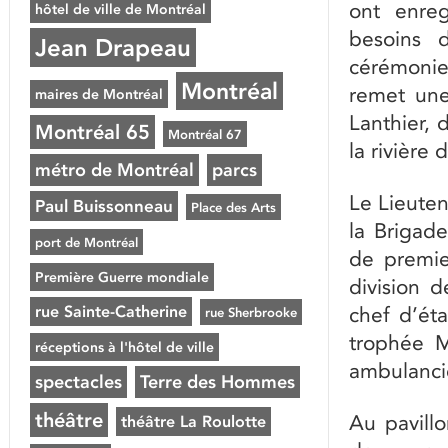
ont enreg
hôtel de ville de Montréal
besoins 
Jean Drapeau
cérémonie
Montréal
remet une
maires de Montréal
Lanthier, 
Montréal 65
Montréal 67
la rivière
métro de Montréal
parcs
Le Lieute
Paul Buissonneau
Place des Arts
la Brigade
port de Montréal
de premie
Première Guerre mondiale
division d
rue Sainte-Catherine
chef d’ét
rue Sherbrooke
trophée M
réceptions à l'hôtel de ville
ambulanciè
spectacles
Terre des Hommes
théâtre
Au pavillo
théâtre La Roulotte