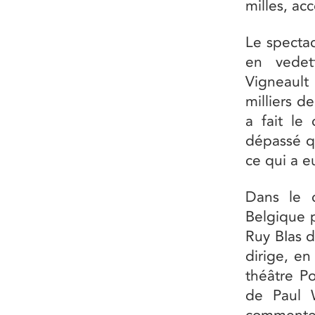
milles, ac
Le spectac
en vedet
Vigneault
milliers d
a fait le
dépassé q
ce qui a e
Dans le c
Belgique p
Ruy BIas d
dirige, e
théâtre P
de Paul W
commente a