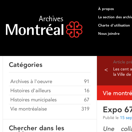
À propos
La section des archi
Charte d'utilisation
Nous joindre
Article p
Catégories
<
Les cent 
la Ville d
Archives à l'oeuvre
91
Histoires d'ailleurs
16
Vie montré
Histoires municipales
67
Expo 67
Vie montréalaise
319
Publié le
15 se
Chercher dans les
Une coll