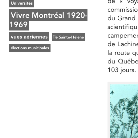
de « voy
Universités
commissio
Vivre Montréal 1920-
du Grand 
1969
scientifi
campement 
vues aériennes
Île Sainte-Hélène
de Lachine
élections municipales
la route q
du Québec
103 jours