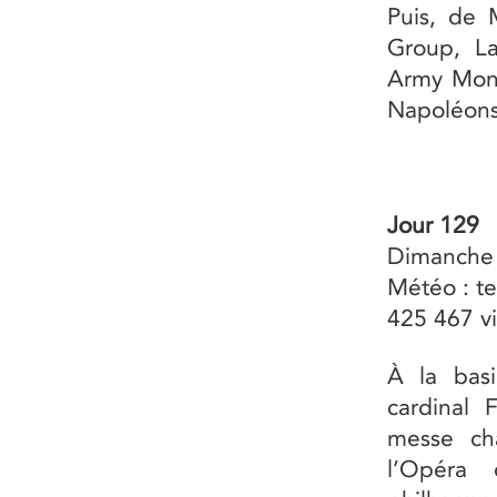
Puis, de 
Group, La
Army Mont
Napoléons
Jour 129
Dimanche
Météo : te
425 467 vi
À la bas
cardinal 
messe ch
l’Opéra 