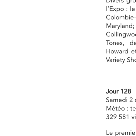
Divers gr
l’Expo : l
Colombie-B
Maryland;
Collingwo
Tones, de
Howard et
Variety S
Jour 128
Samedi 2 
Météo : te
329 581 vi
Le premie