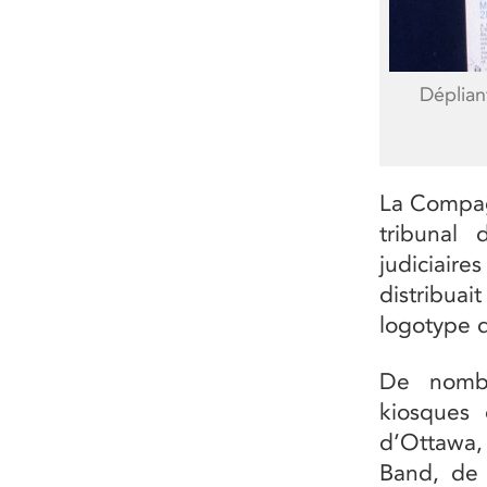
Déplian
La Compag
tribunal
judiciair
distribua
logotype d
De nombr
kiosques 
d’Ottawa,
Band, de 