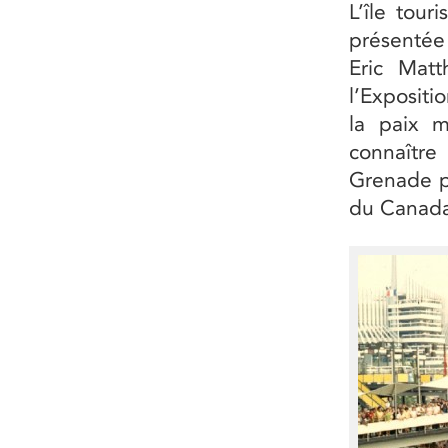
L’île tou
présentée
Eric Mat
l’Expositi
la paix 
connaître
Grenade pa
du Canada