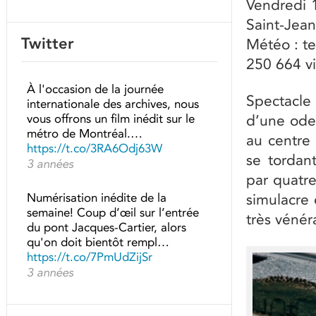
Vendredi 
Saint-Jea
Twitter
Météo : te
250 664 vi
À l'occasion de la journée
Spectacle 
internationale des archives, nous
vous offrons un film inédit sur le
d’une ode
métro de Montréal.…
au centre 
https://t.co/3RA6Odj63W
se tordant
3 années
par quatr
Numérisation inédite de la
simulacre 
semaine! Coup d’œil sur l’entrée
très vénér
du pont Jacques-Cartier, alors
qu'on doit bientôt rempl…
https://t.co/7PmUdZijSr
3 années