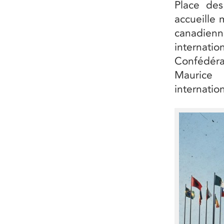
Place des
accueille 
canadienne
internatio
Confédéra
Maurice
internatio