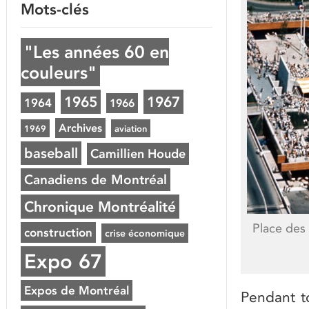
Mots-clés
"Les années 60 en
couleurs"
1965
1967
1964
1966
Archives
1969
aviation
baseball
Camillien Houde
Canadiens de Montréal
Chronique Montréalité
Place des 
construction
crise économique
Expo 67
Expos de Montréal
Pendant to