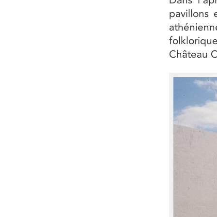
pavillons 
athénienn
folkloriq
Château Ch