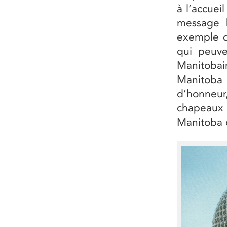
à l’accuei
message b
exemple d
qui peuve
Manitobain
Manitoba
d’honneur
chapeaux
Manitoba d