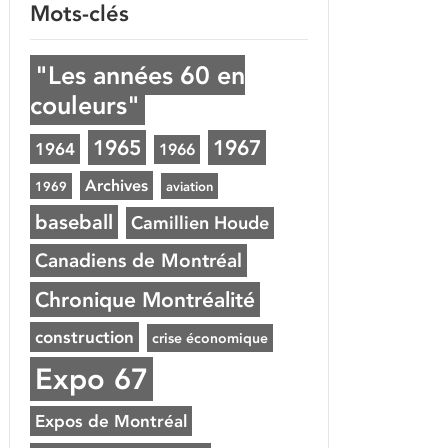
Mots-clés
"Les années 60 en
couleurs"
1965
1967
1964
1966
Archives
1969
aviation
baseball
Camillien Houde
Canadiens de Montréal
Chronique Montréalité
construction
crise économique
Expo 67
Expos de Montréal