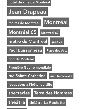
hôtel de ville de Montréal
Jean Drapeau
Montréal
maires de Montréal
Montréal 65
Montréal 67
métro de Montréal
parcs
Paul Buissonneau
Place des Arts
port de Montréal
Première Guerre mondiale
rue Sainte-Catherine
rue Sherbrooke
réceptions à l'hôtel de ville
spectacles
Terre des Hommes
théâtre
théâtre La Roulotte