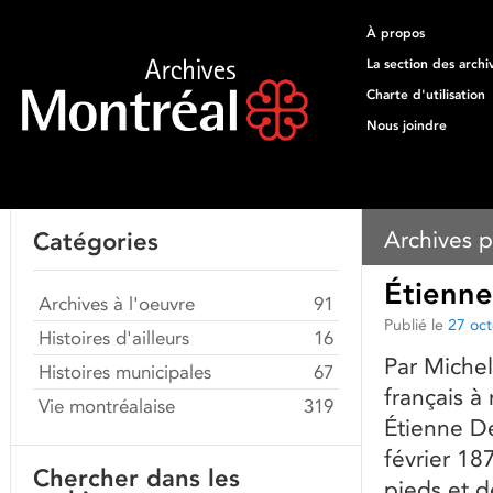
À propos
La section des archi
Charte d'utilisation
Nous joindre
Archives p
Catégories
Étienne
Archives à l'oeuvre
91
Publié le
27 oc
Histoires d'ailleurs
16
Par Michel
Histoires municipales
67
français à
Vie montréalaise
319
Étienne De
février 18
Chercher dans les
pieds et d