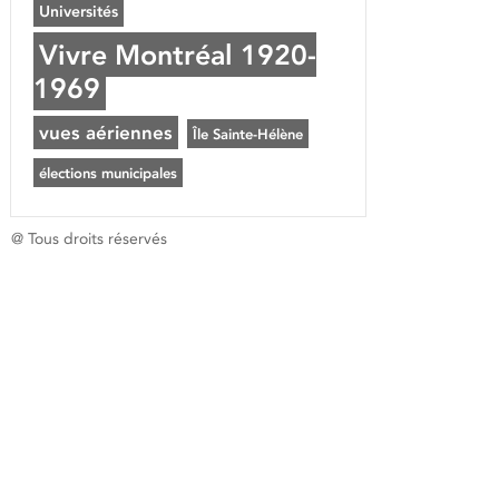
Universités
Vivre Montréal 1920-
1969
vues aériennes
Île Sainte-Hélène
élections municipales
@ Tous droits réservés