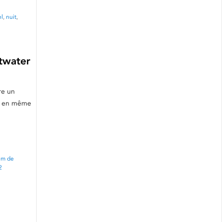
el
,
nuit
,
Atwater
re un
e, en même
um de
2