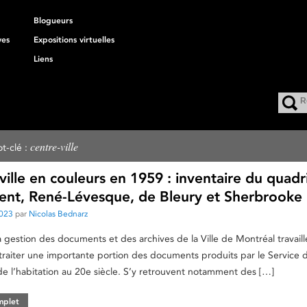
Blogueurs
ves
Expositions virtuelles
Liens
centre-ville
t-clé :
ville en couleurs en 1959 : inventaire du quadr
rent, René-Lévesque, de Bleury et Sherbrooke
2023
par
Nicolas Bednarz
la gestion des documents et des archives de la Ville de Montréal travaill
traiter une importante portion des documents produits par le Service 
de l’habitation au 20e siècle. S’y retrouvent notamment des […]
omplet