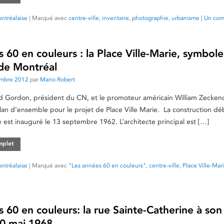
ntréalaise
|
Marqué avec
centre-ville
,
inventaire
,
photographie
,
urbanisme
|
Un com
 60 en couleurs : la Place Ville-Marie, symbole
de Montréal
embre 2012
par
Mario Robert
d Gordon, président du CN, et le promoteur américain William Zeckend
lan d’ensemble pour le projet de Place Ville Marie. La construction d
ce est inauguré le 13 septembre 1962. L’architecte principal est […]
omplet
ntréalaise
|
Marqué avec
"Les années 60 en couleurs"
,
centre-ville
,
Place Ville-Mar
 60 en couleurs: la rue Sainte-Catherine à son
0 mai 1968.