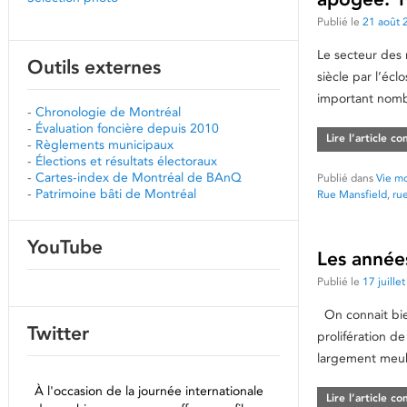
Publié le
21 août 
Le secteur des 
Outils externes
siècle par l’écl
important nombr
-
Chronologie de Montréal
-
Évaluation foncière depuis 2010
Lire l’article c
-
Règlements municipaux
-
Élections et résultats électoraux
-
Cartes-index de Montréal de BAnQ
Publié dans
Vie mo
-
Patrimoine bâti de Montréal
Rue Mansfield
,
ru
YouTube
Les années
Publié le
17 juille
On connait bien
Twitter
prolifération d
largement meub
À l'occasion de la journée internationale
Lire l’article c