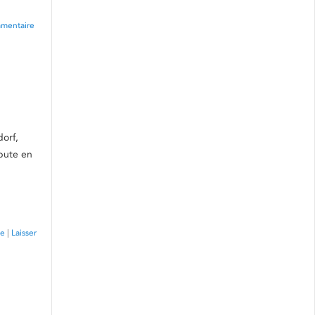
mentaire
orf,
ébute en
ie
|
Laisser