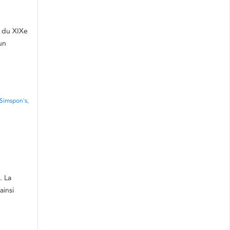
n du XIXe
un
Simspon's
,
. La
ainsi