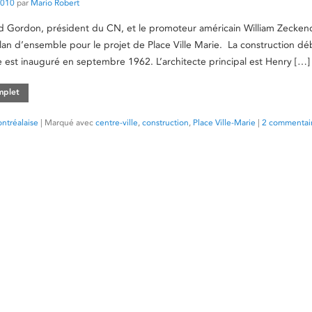
2010
par
Mario Robert
d Gordon, président du CN, et le promoteur américain William Zeckend
lan d’ensemble pour le projet de Place Ville Marie. La construction d
ce est inauguré en septembre 1962. L’architecte principal est Henry […]
omplet
ntréalaise
|
Marqué avec
centre-ville
,
construction
,
Place Ville-Marie
|
2 commentai