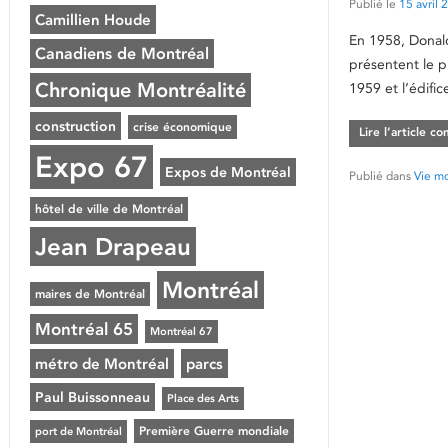
Publié le
15 avril 
Camillien Houde
En 1958, Donal
Canadiens de Montréal
présentent le p
Chronique Montréalité
1959 et l’édifi
construction
crise économique
Lire l’article c
Expo 67
Expos de Montréal
Publié dans
Vie mo
hôtel de ville de Montréal
Jean Drapeau
Montréal
maires de Montréal
Montréal 65
Montréal 67
métro de Montréal
parcs
Paul Buissonneau
Place des Arts
Première Guerre mondiale
port de Montréal