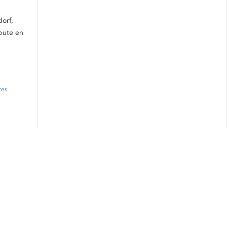
orf,
ébute en
res