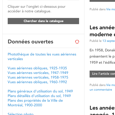
Cliquer sur l'onglet ci-dessous pour
Publié dans
Vie mo
accéder à notre catalogue.
Chercher dans le catalogue
Les années
moderne 
Données ouvertes
Publié le
13 sept
En 1958, Donal
Photothèque de toutes les vues aériennes
présentent le p
verticales
1959 et l’édifi
Vues aériennes obliques, 1925-1935
Vues aériennes verticales, 1947-1949
Lire l’article c
Vues aériennes verticales, 1958-1975
Vues aériennes obliques, 1960-1992
Publié dans
Vie mo
un commentaire
Plans généraux d'utilisation du sol, 1949
Plans détaillés d'utilisation du sol, 1949
Plans des propriétés de la Ville de
Montréal, 1900-2000
Les années
apogée. 1
Sélection photo