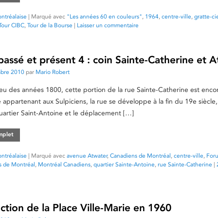
ntréalaise
|
Marqué avec
"Les années 60 en couleurs"
,
1964
,
centre-ville
,
gratte-ci
Tour CIBC
,
Tour de la Bourse
|
Laisser un commentaire
assé et présent 4 : coin Sainte-Catherine et 
mbre 2010
par
Mario Robert
ieu des années 1800, cette portion de la rue Sainte-Catherine est enco
e appartenant aux Sulpiciens, la rue se développe à la fin du 19e siècl
artier Saint-Antoine et le déplacement […]
omplet
ntréalaise
|
Marqué avec
avenue Atwater
,
Canadiens de Montréal
,
centre-ville
,
For
 de Montréal
,
Montréal Canadiens
,
quartier Sainte-Antoine
,
rue Sainte-Catherine
|
ction de la Place Ville-Marie en 1960