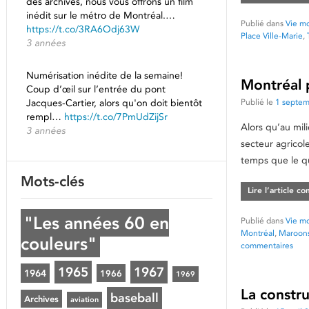
des archives, nous vous offrons un film
inédit sur le métro de Montréal.…
Publié dans
Vie mo
https://t.co/3RA6Odj63W
Place Ville-Marie
,
3 années
Numérisation inédite de la semaine!
Montréal p
Coup d’œil sur l’entrée du pont
Jacques-Cartier, alors qu'on doit bientôt
Publié le
1 septe
rempl…
https://t.co/7PmUdZijSr
Alors qu’au mil
3 années
secteur agricol
temps que le qu
Mots-clés
Lire l’article c
"Les années 60 en
Publié dans
Vie mo
Montréal
,
Maroons
couleurs"
commentaires
1965
1967
1964
1966
1969
La constru
baseball
Archives
aviation