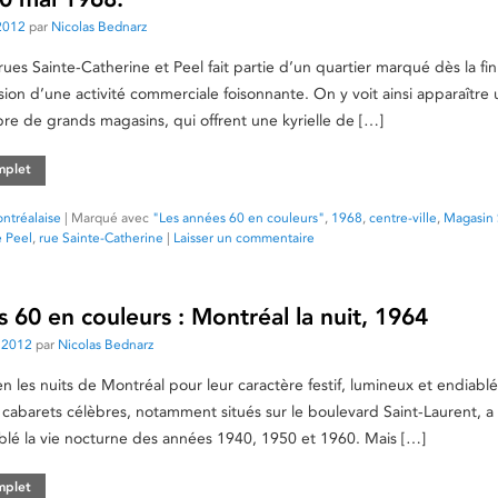
2012
par
Nicolas Bednarz
rues Sainte-Catherine et Peel fait partie d’un quartier marqué dès la fi
osion d’une activité commerciale foisonnante. On y voit ainsi apparaître 
e de grands magasins, qui offrent une kyrielle de […]
omplet
ntréalaise
|
Marqué avec
"Les années 60 en couleurs"
,
1968
,
centre-ville
,
Magasin 
e Peel
,
rue Sainte-Catherine
|
Laisser un commentaire
 60 en couleurs : Montréal la nuit, 1964
t 2012
par
Nicolas Bednarz
 les nuits de Montréal pour leur caractère festif, lumineux et endiablé
e cabarets célèbres, notamment situés sur le boulevard Saint-Laurent, a 
lé la vie nocturne des années 1940, 1950 et 1960. Mais […]
omplet