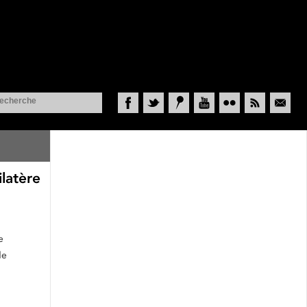
Facebook
Twitter
Historypin
YouTube
Flickr
RSS
Courriel
ilatère
e
de