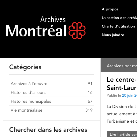
À propos
La section des archi
Charte d'utilisation
Nous joindre
Catégories
Archives par mo
Le centre-
Archives à l'oeuvre
91
Saint-Lau
Histoires d'ailleurs
16
Publié le
20 juin 
Histoires municipales
67
La Division de 
Vie montréalaise
319
actuellement à 
l’urbanisme et 
Chercher dans les archives
Lire l’article c