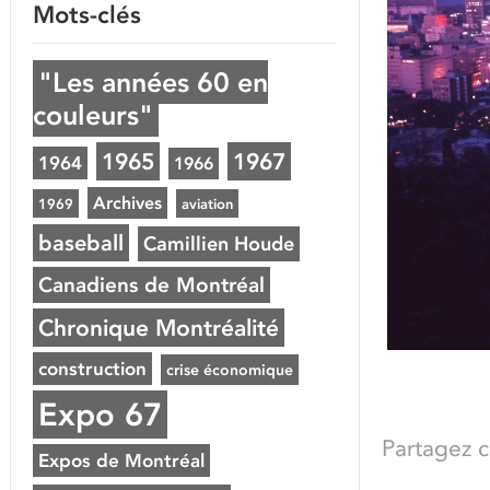
Mots-clés
"Les années 60 en
couleurs"
1965
1967
1964
1966
Archives
1969
aviation
baseball
Camillien Houde
Canadiens de Montréal
Chronique Montréalité
construction
crise économique
Expo 67
Partagez ce
Expos de Montréal