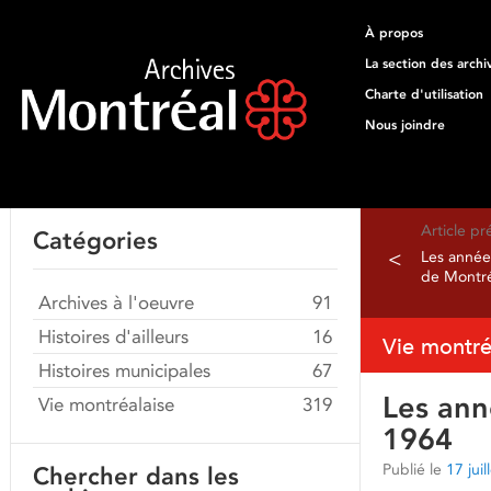
À propos
La section des archi
Charte d'utilisation
Nous joindre
Article p
Catégories
<
Les années
de Montré
Archives à l'oeuvre
91
Histoires d'ailleurs
16
Vie montré
Histoires municipales
67
Les ann
Vie montréalaise
319
1964
Publié le
17 jui
Chercher dans les