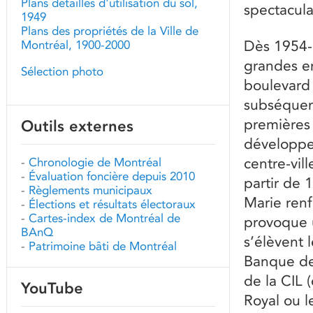
Plans détaillés d'utilisation du sol,
spectacula
1949
Plans des propriétés de la Ville de
Dès 1954-1
Montréal, 1900-2000
grandes en
Sélection photo
boulevard
subséquent
premières
Outils externes
développe
centre-vil
-
Chronologie de Montréal
-
Évaluation foncière depuis 2010
partir de 
-
Règlements municipaux
Marie renfo
-
Élections et résultats électoraux
-
Cartes-index de Montréal de
provoque u
BAnQ
s’élèvent 
-
Patrimoine bâti de Montréal
Banque de
de la CIL 
YouTube
Royal ou l