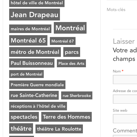
hôtel de ville de Montréal
Mots-clés
Jean Drapeau
Montréal
maires de Montréal
Montréal 65
Laisse
Montréal 67
Votre ad
métro de Montréal
parcs
champs 
Paul Buissonneau
Place des Arts
Nom
*
port de Montréal
Première Guerre mondiale
Adresse de co
rue Sainte-Catherine
rue Sherbrooke
réceptions à l'hôtel de ville
Site web
spectacles
Terre des Hommes
théâtre
théâtre La Roulotte
Comment