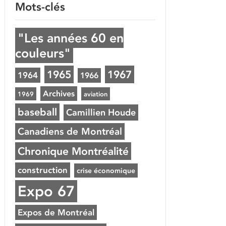
Mots-clés
"Les années 60 en
couleurs"
1965
1967
1964
1966
Archives
1969
aviation
baseball
Camillien Houde
Canadiens de Montréal
Chronique Montréalité
construction
crise économique
Expo 67
Expos de Montréal