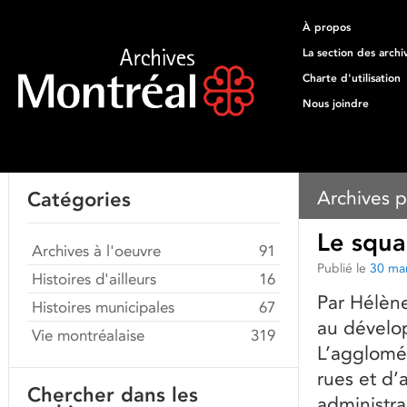
À propos
La section des archi
Charte d'utilisation
Nous joindre
Archives p
Catégories
Le squa
Archives à l'oeuvre
91
Publié le
30 ma
Histoires d'ailleurs
16
Par Hélèn
Histoires municipales
67
au dévelop
Vie montréalaise
319
L’agglomér
rues et d’
Chercher dans les
administra