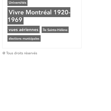
Universités
Vivre Montréal 1920-
1969
vues aériennes
Île Sainte-Hélène
élections municipales
@ Tous droits réservés