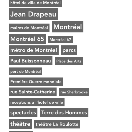
hôtel de ville de Montréal
Jean Drapeau
Montréal
maires de Montréal
Montréal 65
Montréal 67
métro de Montréal
parcs
Paul Buissonneau
Place des Arts
port de Montréal
Première Guerre mondiale
rue Sainte-Catherine
rue Sherbrooke
réceptions à l'hôtel de ville
spectacles
Terre des Hommes
théâtre
théâtre La Roulotte