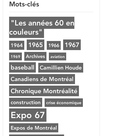
Mots-clés
"Les années 60 en
couleurs"
1965
1967
1964
1966
Archives
1969
aviation
baseball
Camillien Houde
Canadiens de Montréal
Chronique Montréalité
construction
crise économique
Expo 67
Expos de Montréal