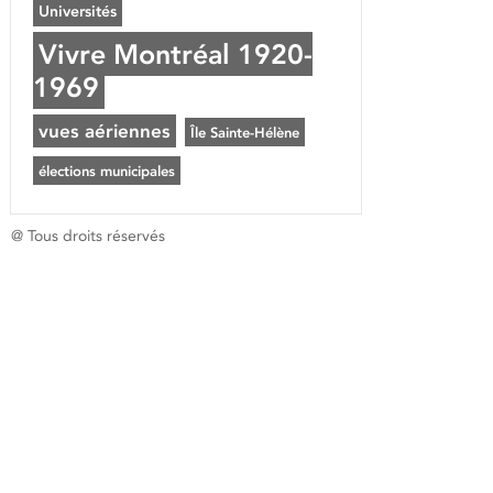
Universités
Vivre Montréal 1920-
1969
vues aériennes
Île Sainte-Hélène
élections municipales
@ Tous droits réservés