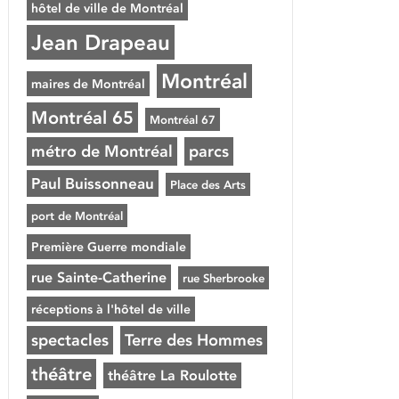
hôtel de ville de Montréal
Jean Drapeau
Montréal
maires de Montréal
Montréal 65
Montréal 67
métro de Montréal
parcs
Paul Buissonneau
Place des Arts
port de Montréal
Première Guerre mondiale
rue Sainte-Catherine
rue Sherbrooke
réceptions à l'hôtel de ville
spectacles
Terre des Hommes
théâtre
théâtre La Roulotte