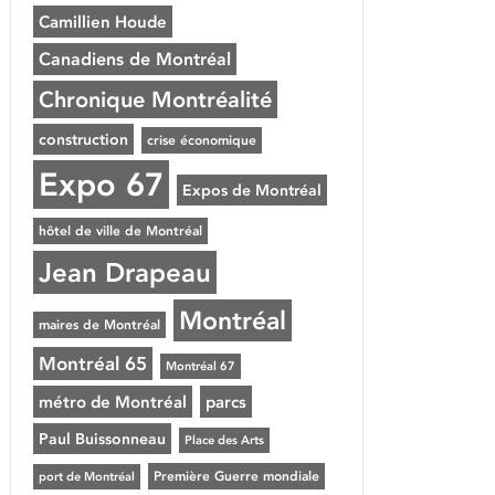
Camillien Houde
Canadiens de Montréal
Chronique Montréalité
construction
crise économique
Expo 67
Expos de Montréal
hôtel de ville de Montréal
Jean Drapeau
Montréal
maires de Montréal
Montréal 65
Montréal 67
métro de Montréal
parcs
Paul Buissonneau
Place des Arts
Première Guerre mondiale
port de Montréal