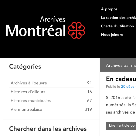
À propos
La section des archi
Charte d'utilisation
Nous joindre
Catégories
Archives par mo
En cadeau
Archives à l'oeuvre
91
Publié le
20 déce
Histoires d'ailleurs
16
Si 2016 a été 
Histoires municipales
67
numérisés, la S
Vie montréalaise
319
ses archives de
Lire l’article c
Chercher dans les archives