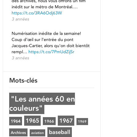
des archives, nous vous offrons un film
inédit sur le métro de Montréal.…
https://t.co/3RA6Odj63W
3 années
Numérisation inédite de la semaine!
Coup d’œil sur l’entrée du pont
Jacques-Cartier, alors qu'on doit bientôt
rempl…
https://t.co/7PmUdZijSr
3 années
Mots-clés
"Les années 60 en
couleurs"
1965
1967
1964
1966
1969
baseball
Archives
aviation