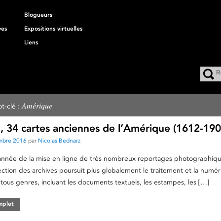
Blogueurs
ves
Expositions virtuelles
Liens
Amérique
t-clé :
, 34 cartes anciennes de l’Amérique (1612-190
mbre 2016
par
Nicolas Bednarz
l’année de la mise en ligne de très nombreux reportages photographiq
ection des archives poursuit plus globalement le traitement et la numér
 tous genres, incluant les documents textuels, les estampes, les […]
omplet