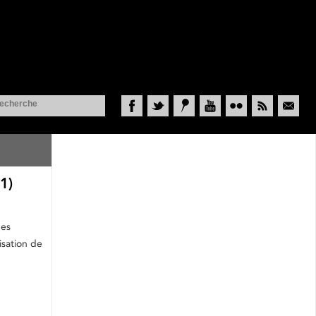
Facebook
Twitter
Historypin
YouTube
Flickr
RSS
Courriel
1)
ues
isation de