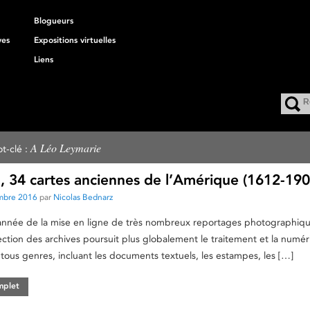
Blogueurs
ves
Expositions virtuelles
Liens
A Léo Leymarie
t-clé :
, 34 cartes anciennes de l’Amérique (1612-190
mbre 2016
par
Nicolas Bednarz
l’année de la mise en ligne de très nombreux reportages photographiq
ection des archives poursuit plus globalement le traitement et la numér
 tous genres, incluant les documents textuels, les estampes, les […]
omplet