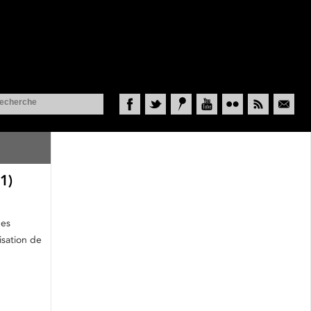
Facebook
Twitter
Historypin
YouTube
Flickr
RSS
Courriel
1)
ues
isation de