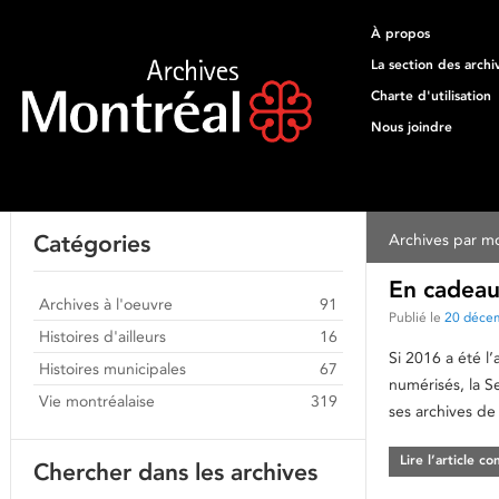
À propos
La section des archi
Charte d'utilisation
Nous joindre
Catégories
Archives par mo
En cadeau
Archives à l'oeuvre
91
Publié le
20 déce
Histoires d'ailleurs
16
Si 2016 a été 
Histoires municipales
67
numérisés, la S
Vie montréalaise
319
ses archives de
Lire l’article c
Chercher dans les archives