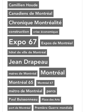
Camillien Houde
Canadiens de Montréal
Chronique Montréalité
construction
crise économique
Expo 67
Expos de Montréal
hôtel de ville de Montréal
Jean Drapeau
Montréal
maires de Montréal
Montréal 65
Montréal 67
métro de Montréal
parcs
Paul Buissonneau
Place des Arts
Première Guerre mondiale
port de Montréal