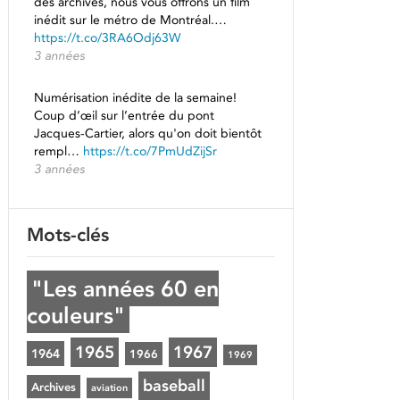
des archives, nous vous offrons un film
inédit sur le métro de Montréal.…
https://t.co/3RA6Odj63W
3 années
Numérisation inédite de la semaine!
Coup d’œil sur l’entrée du pont
Jacques-Cartier, alors qu'on doit bientôt
rempl…
https://t.co/7PmUdZijSr
3 années
Mots-clés
"Les années 60 en
couleurs"
1965
1967
1964
1966
1969
baseball
Archives
aviation