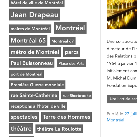
hôtel de ville de Montréal
Jean Drapeau
Montréal
maires de Montréal
Montréal 65
Montréal 67
Une collaborati
directeur de l’I
métro de Montréal
parcs
des Relations 
Paul Buissonneau
1964 à janvier 
Place des Arts
initialement c
port de Montréal
M. Michel Duma
Première Guerre mondiale
Fondation Expo
rue Sainte-Catherine
rue Sherbrooke
Lire l’article c
réceptions à l'hôtel de ville
Publié le
27 jui
spectacles
Terre des Hommes
Montréal
théâtre
théâtre La Roulotte