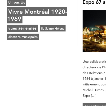
Expo 67 au
Universités
Vivre Montréal 1920-
1969
vues aériennes
Île Sainte-Hélène
élections municipales
Une collaborati
directeur de l’I
des Relations 
1964 à janvier 
initialement c
Michel Dumas, 
Expo […]