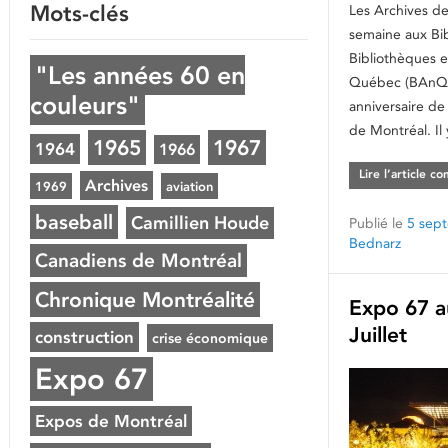
Mots-clés
Les Archives de
semaine aux Bi
Bibliothèques e
"Les années 60 en
Québec (BAnQ) 
couleurs"
anniversaire de 
de Montréal. Il
1965
1967
1964
1966
Lire l’article c
Archives
1969
aviation
baseball
Camillien Houde
Publié le
5 sep
Bednarz
Canadiens de Montréal
Chronique Montréalité
Expo 67 au
Juillet
construction
crise économique
Expo 67
Expos de Montréal