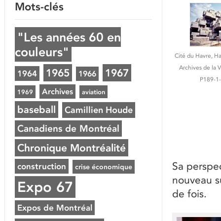
Mots-clés
"Les années 60 en
couleurs"
Cité du Havre, Ha
Archives de la V
1965
1967
1964
1966
P189-1
Archives
1969
aviation
baseball
Camillien Houde
Canadiens de Montréal
Chronique Montréalité
Sa perspe
construction
crise économique
nouveau su
Expo 67
de fois.
Expos de Montréal