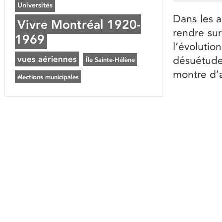
Universités
Dans les 
Vivre Montréal 1920-
rendre su
1969
l’évolut
vues aériennes
désuétud
Île Sainte-Hélène
montre d’a
élections municipales