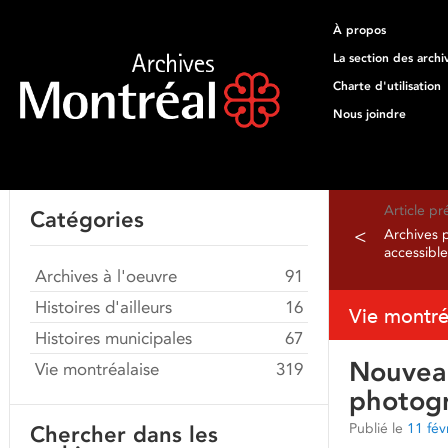
À propos
La section des archi
Charte d'utilisation
Nous joindre
Article p
Catégories
<
Archives p
accessibl
Archives à l'oeuvre
91
Histoires d'ailleurs
16
Vie montré
Histoires municipales
67
Nouveau
Vie montréalaise
319
photogr
Publié le
11 fév
Chercher dans les