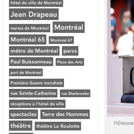
hôtel de ville de Montréal
Jean Drapeau
Montréal
maires de Montréal
Montréal 65
Montréal 67
métro de Montréal
parcs
Paul Buissonneau
Place des Arts
port de Montréal
Première Guerre mondiale
rue Sainte-Catherine
rue Sherbrooke
réceptions à l'hôtel de ville
spectacles
Terre des Hommes
Hôtesses
théâtre
théâtre La Roulotte