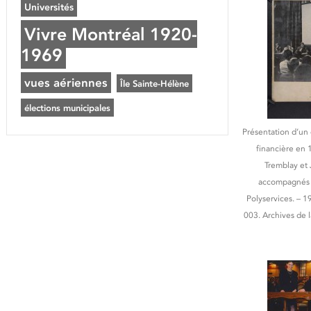
Universités
Vivre Montréal 1920-
1969
vues aériennes
Île Sainte-Hélène
élections municipales
Présentation d’un 
financière en 
Tremblay et 
accompagnés 
Polyservices. – 
003. Archives de l