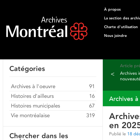
À propos
La section des archi
Charte d'utilisation
Nous joindre
Article p
Catégories
<
Archives in
nouveauté
Archives à l'oeuvre
91
Histoires d'ailleurs
16
Archives à
Histoires municipales
67
Archive
Vie montréalaise
319
en 202
Publié le
18 dé
Chercher dans les