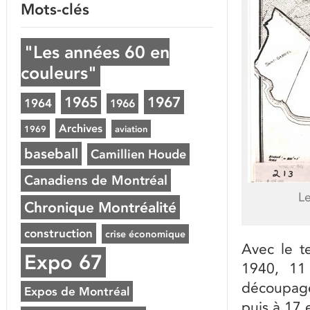
Mots-clés
"Les années 60 en
couleurs"
1965
1967
1964
1966
Archives
1969
aviation
baseball
Camillien Houde
Canadiens de Montréal
L
Chronique Montréalité
construction
crise économique
Avec le t
Expo 67
1940, 11 
découpage 
Expos de Montréal
puis à 17 