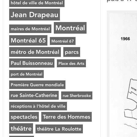
hôtel de ville de Montréal
Jean Drapeau
Montréal
maires de Montréal
Montréal 65
Montréal 67
métro de Montréal
parcs
Paul Buissonneau
Place des Arts
port de Montréal
Première Guerre mondiale
rue Sainte-Catherine
rue Sherbrooke
réceptions à l'hôtel de ville
spectacles
Terre des Hommes
théâtre
théâtre La Roulotte