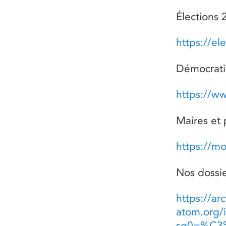
Élections 
https://el
Démocrati
https://w
Maires et 
https://mo
Nos dossie
https://ar
atom.org/
sq0=%C3%A