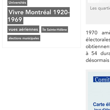
Universités
Les quart
Vivre Montréal 1920-
1969
vues aériennes
Île Sainte-Hélène
1970 amè
élections municipales
électorale
obtiennent
à 54 dura
désormais 