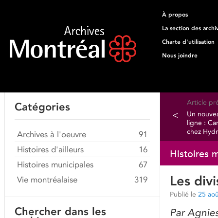
À propos
La section des archi
Charte d'utilisation
Nous joindre
Article p
Catégories
<
Un nouvea
ligne : Ca
chez Hyd
Archives à l'oeuvre
91
Histoires d'ailleurs
16
Histoires 
Histoires municipales
67
Les div
Vie montréalaise
319
Publié le
25 ao
Chercher dans les
Par Agnies