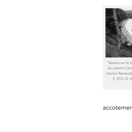
Travaux sur le 
du chemin Cami
chemin Remember
2_213-12. Ar
accotemen