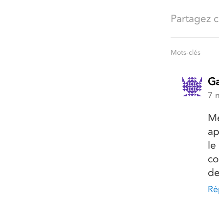
Partagez ce
Mots-clés
Ga
7 
Me
ap
le
co
de
Ré