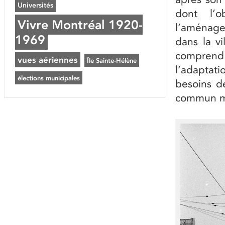
Universités
dont l’o
Vivre Montréal 1920-
l’aménagem
1969
dans la v
comprend
vues aériennes
Île Sainte-Hélène
l’adaptat
élections municipales
besoins de
commun mo