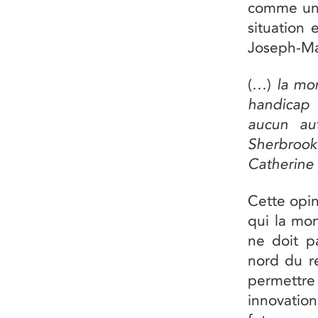
comme une 
situation 
Joseph-Ma
(…)
la mon
handicap à
aucun au
Sherbroo
Catherine 
Cette opi
qui la mon
ne doit pa
nord du re
permettre 
innovation