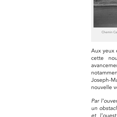
Chemin Cam
Aux yeux d
cette no
avancemen
notammen
Joseph-M
nouvelle v
Par l’ouve
un obstacl
et l’oues