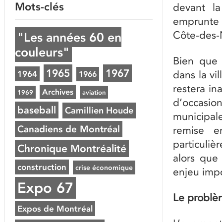
Mots-clés
devant l
emprunte 
Côte-des-
"Les années 60 en
couleurs"
Bien que 
1965
1967
dans la vi
1964
1966
restera in
Archives
1969
aviation
d’occasio
baseball
Camillien Houde
municipal
Canadiens de Montréal
remise e
particuli
Chronique Montréalité
alors que
construction
crise économique
enjeu impo
Expo 67
Le problèm
Expos de Montréal