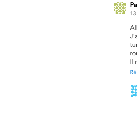
Pa
13
Al
J’
tu
ro
Il
Ré