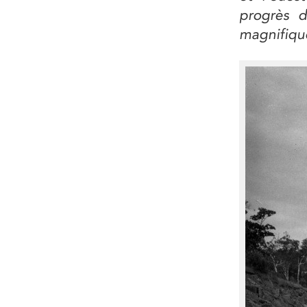
progrès d
magnifique