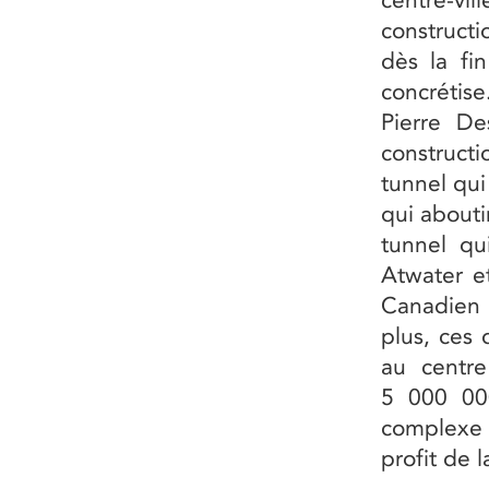
constructi
dès la fi
concrétis
Pierre De
construct
tunnel qui
qui abouti
tunnel qu
Atwater et
Canadien N
plus, ces 
au centr
5 000 000
complexe 
profit de 