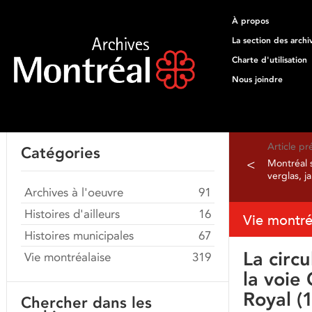
À propos
La section des archi
Charte d'utilisation
Nous joindre
Article p
Catégories
<
Montréal 
verglas, j
Archives à l'oeuvre
91
Histoires d'ailleurs
16
Vie montré
Histoires municipales
67
La circ
Vie montréalaise
319
la voie
Royal (
Chercher dans les