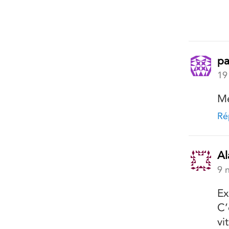
pa
19
Me
Ré
A
9 
Ex
C’
vi