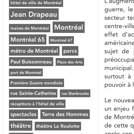
L’augment
hôtel de ville de Montréal
guerre, l
Jean Drapeau
secteur te
centre-vi
Montréal
maires de Montréal
effet d’ac
Montréal 65
Montréal 67
américain
sujet de 
métro de Montréal
parcs
préoccupat
Paul Buissonneau
Place des Arts
municipal
port de Montréal
surtout à
Première Guerre mondiale
pouvoir à l
rue Sainte-Catherine
rue Sherbrooke
Le nouvea
réceptions à l'hôtel de ville
un enjeu f
spectacles
Terre des Hommes
de Montré
de cette q
théâtre
théâtre La Roulotte
après son 