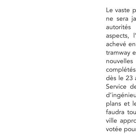
Le vaste 
ne sera j
autorités
aspects, 
achevé en 
tramway e
nouvelles
complétés 
dès le 23 
Service de
d’ingénie
plans et l
faudra to
ville app
votée pour