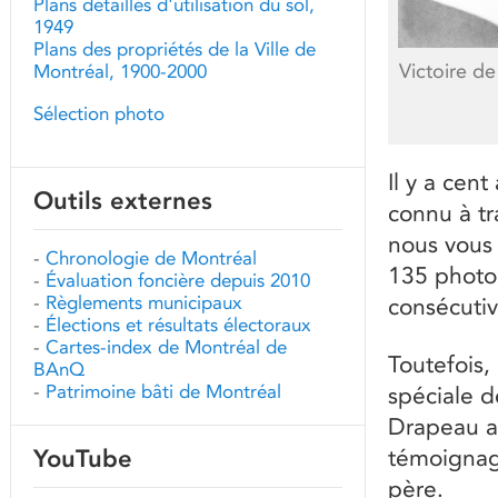
Plans détaillés d'utilisation du sol,
1949
Plans des propriétés de la Ville de
Victoire d
Montréal, 1900-2000
Sélection photo
Il y a cent
Outils externes
connu à tr
nous vous
-
Chronologie de Montréal
135 photog
-
Évaluation foncière depuis 2010
-
Règlements municipaux
consécutiv
-
Élections et résultats électoraux
-
Cartes-index de Montréal de
Toutefois,
BAnQ
-
Patrimoine bâti de Montréal
spéciale d
Drapeau a
YouTube
témoignag
père.