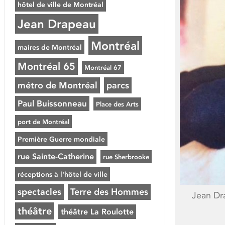
hôtel de ville de Montréal
Jean Drapeau
Montréal
maires de Montréal
Montréal 65
Montréal 67
métro de Montréal
parcs
Paul Buissonneau
Place des Arts
port de Montréal
Première Guerre mondiale
rue Sainte-Catherine
rue Sherbrooke
réceptions à l'hôtel de ville
spectacles
Terre des Hommes
Jean Dra
théâtre
théâtre La Roulotte