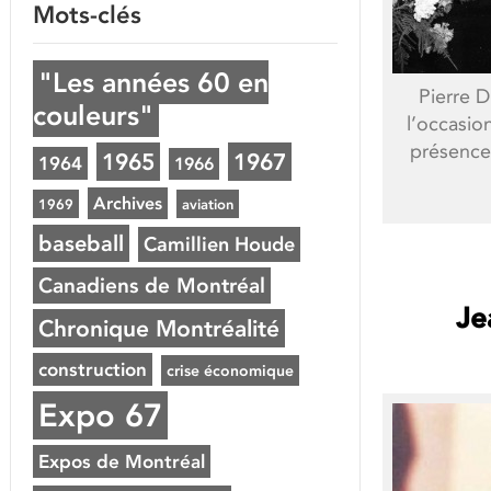
Mots-clés
"Les années 60 en
Pierre 
couleurs"
l’occasio
présence 
1965
1967
1964
1966
Archives
1969
aviation
baseball
Camillien Houde
Canadiens de Montréal
Je
Chronique Montréalité
construction
crise économique
Expo 67
Expos de Montréal