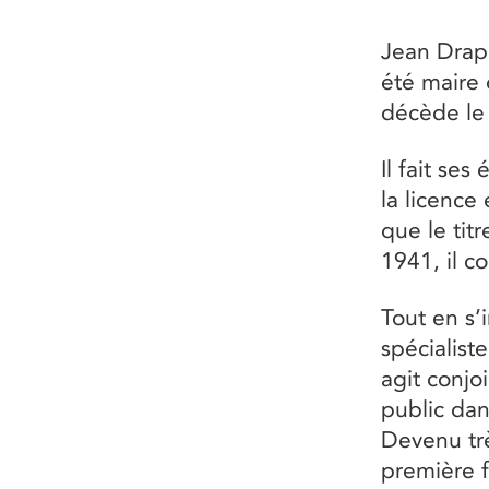
Jean Drape
été maire 
décède le
Il fait se
la licence
que le tit
1941, il c
Tout en s’
spécialist
agit conj
public dan
Devenu trè
première f