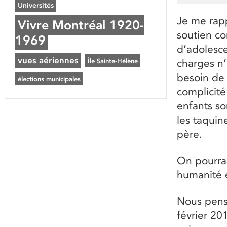
Universités
Je me rapp
Vivre Montréal 1920-
soutien co
1969
d’adolesce
vues aériennes
Île Sainte-Hélène
charges n’
besoin de 
élections municipales
complicité
enfants so
les taquin
père.
On pourrai
humanité e
Nous penso
février 20