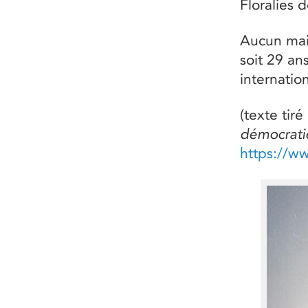
Floralies 
Aucun mai
soit 29 ans
internatio
(texte tir
démocrati
https://w