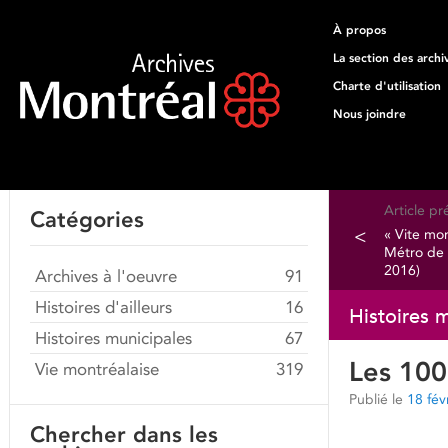
À propos
La section des archi
Charte d'utilisation
Nous joindre
Article p
Catégories
<
« Vite mo
Métro de 
2016)
Archives à l'oeuvre
91
Histoires d'ailleurs
16
Histoires 
Histoires municipales
67
Les 100
Vie montréalaise
319
Publié le
18 fév
Chercher dans les