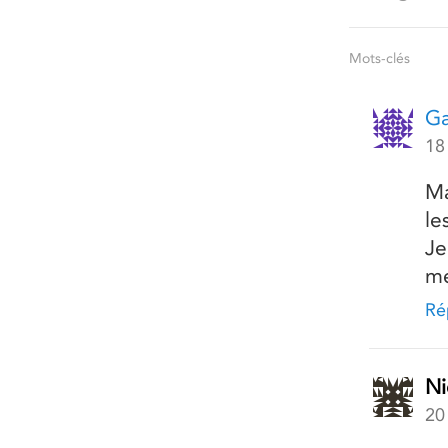
Mots-clés
Ga
18
Ma
le
Je
me
Ré
Ni
20