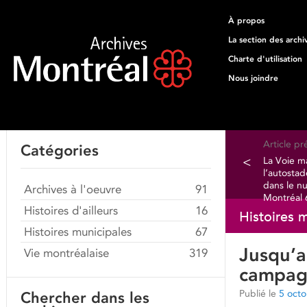
À propos
La section des archi
Charte d'utilisation
Nous joindre
Article p
Catégories
<
La Voie m
l’autostad
dans le 
Archives à l'oeuvre
91
Montréal 
Histoires d'ailleurs
16
Histoires 
Histoires municipales
67
Jusqu’au
Vie montréalaise
319
campag
Publié le
5 oct
Chercher dans les