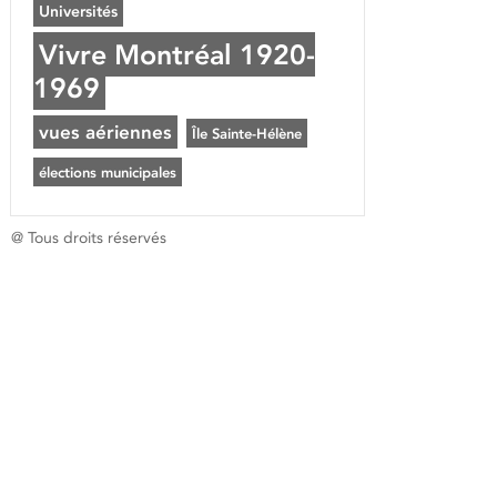
Universités
Vivre Montréal 1920-
1969
vues aériennes
Île Sainte-Hélène
élections municipales
@ Tous droits réservés