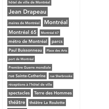
hôtel de ville de Montréal
Jean Drapeau
Montréal
maires de Montréal
Montréal 65
Montréal 67
métro de Montréal
parcs
Paul Buissonneau
Place des Arts
port de Montréal
Première Guerre mondiale
rue Sainte-Catherine
rue Sherbrooke
réceptions à l'hôtel de ville
spectacles
Terre des Hommes
théâtre
théâtre La Roulotte