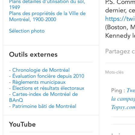
P.S. Comme
Plans détaillés d'utilisation du sol,
1949
dernier, c
Plans des propriétés de la Ville de
https://t
Montréal, 1900-2000
(Boston, M
Sélection photo
Kennedy lo
Partagez ce
Outils externes
-
Chronologie de Montréal
Mots-clés
-
Évaluation foncière depuis 2010
-
Règlements municipaux
-
Élections et résultats électoraux
Twe
Ping :
-
Cartes-index de Montréal de
la campag
BAnQ
Topsy.co
-
Patrimoine bâti de Montréal
YouTube