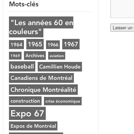
Mots-clés
"Les années 60 en
couleurs"
1965
1967
1964
1966
Archives
1969
aviation
baseball
Camillien Houde
Canadiens de Montréal
Chronique Montréalité
construction
crise économique
Expo 67
Expos de Montréal