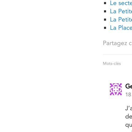
Le secte
La Peti
La Peti
La Plac
Partagez ce
Mots-clés
Ge
18
J’
de
qu