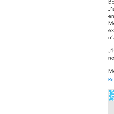
Bo
J’
en
Me
ex
n’
J’
no
Me
Ré