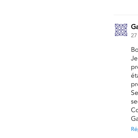
Ga
27
Bo
Je
pr
ét
pr
Se
se
Co
Ga
Ré