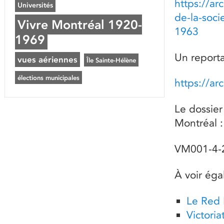
https://ar
Universités
de-la-soc
Vivre Montréal 1920-
1963
1969
Un reporta
vues aériennes
Île Sainte-Hélène
élections municipales
https://ar
Le dossier
Montréal :
VM001-4-
À voir éga
Le Red 
Victori