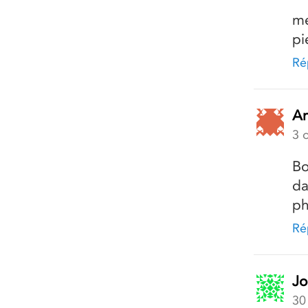
me
pi
Ré
An
3 
Bo
da
ph
Ré
Jo
30