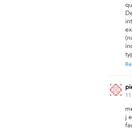
qu
De
in
ex
(n
in
ty
Ré
pi
11
me
j 
fa