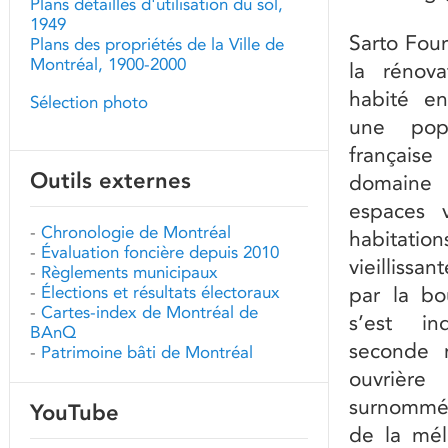
Plans détaillés d'utilisation du sol,
1949
Sarto Four
Plans des propriétés de la Ville de
Montréal, 1900-2000
la rénova
habité en
Sélection photo
une popu
française 
Outils externes
domaine 
espaces v
-
Chronologie de Montréal
habita
-
Évaluation foncière depuis 2010
vieillissa
-
Règlements municipaux
-
Élections et résultats électoraux
par la bou
-
Cartes-index de Montréal de
s’est in
BAnQ
seconde m
-
Patrimoine bâti de Montréal
ouvrière
surnommé 
YouTube
de la mél