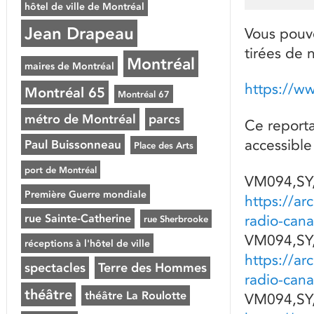
hôtel de ville de Montréal
Jean Drapeau
Vous pouve
tirées de 
Montréal
maires de Montréal
https://w
Montréal 65
Montréal 67
métro de Montréal
parcs
Ce reporta
accessible
Paul Buissonneau
Place des Arts
port de Montréal
VM094,SY,
Première Guerre mondiale
https://ar
rue Sainte-Catherine
radio-can
rue Sherbrooke
VM094,SY,
réceptions à l'hôtel de ville
https://ar
spectacles
Terre des Hommes
radio-can
théâtre
théâtre La Roulotte
VM094,SY,