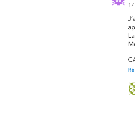
17
J’
ap
La
Me
C
Ré