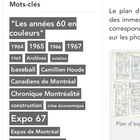
Mots-clés
Le plan d’
des immeu
"Les années 60 en
correspon
couleurs"
sur les ph
1965
1967
1964
1966
Archives
1969
aviation
baseball
Camillien Houde
Canadiens de Montréal
Chronique Montréalité
construction
crise économique
Expo 67
Plan d’ex
Expos de Montréal