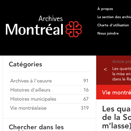
À propos
La section des archi
Charte d'utilisation
Nous joindre
Article p
Catégories
<
Les quarti
la mise e
dans le R
Archives à l'oeuvre
91
Histoires d'ailleurs
16
Vie montré
Histoires municipales
67
Les qua
Vie montréalaise
319
de la S
m’lasse)
Chercher dans les