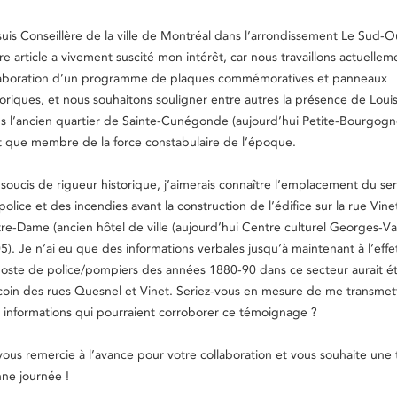
suis Conseillère de la ville de Montréal dans l’arrondissement Le Sud-O
re article a vivement suscité mon intérêt, car nous travaillons actuellem
laboration d’un programme de plaques commémoratives et panneaux
toriques, et nous souhaitons souligner entre autres la présence de Loui
s l’ancien quartier de Sainte-Cunégonde (aujourd’hui Petite-Bourgogn
t que membre de la force constabulaire de l’époque.
 soucis de rigueur historique, j’aimerais connaître l’emplacement du ser
police et des incendies avant la construction de l’édifice sur la rue Vine
re-Dame (ancien hôtel de ville (aujourd’hui Centre culturel Georges-Va
5). Je n’ai eu que des informations verbales jusqu’à maintenant à l’eff
poste de police/pompiers des années 1880-90 dans ce secteur aurait ét
coin des rues Quesnel et Vinet. Seriez-vous en mesure de me transmet
 informations qui pourraient corroborer ce témoignage ?
vous remercie à l’avance pour votre collaboration et vous souhaite une 
ne journée !