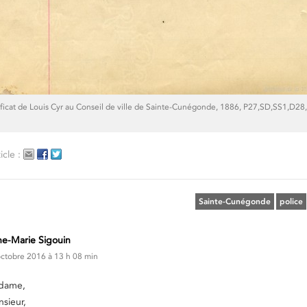
ificat de Louis Cyr au Conseil de ville de Sainte-Cunégonde, 1886, P27,SD,SS1,D2
icle :
Sainte-Cunégonde
police
e-Marie Sigouin
ctobre 2016 à 13 h 08 min
dame,
sieur,