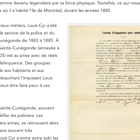
 homme devenu légendaire par sa force physique. Toutefois, ce qui nous
de où il a habité l’île de Montréal, durant les années 1880.
eux métiers, Louis Cyr a été
le service de la police et du
Cunégonde de 1883 à 1885. À
Sainte-Cunégonde (annexée à
5) est au prise avec de réels
élinquance. Des groupes
cile aux habitants et aux
mbauchant l’imposant Louis
peut-être faire peur à ces
Sainte-Cunégonde, souvent
fier les policiers. Les
sans armes, se retrouvent alors
ions souvent très
uis Cyr a entre autre subi les