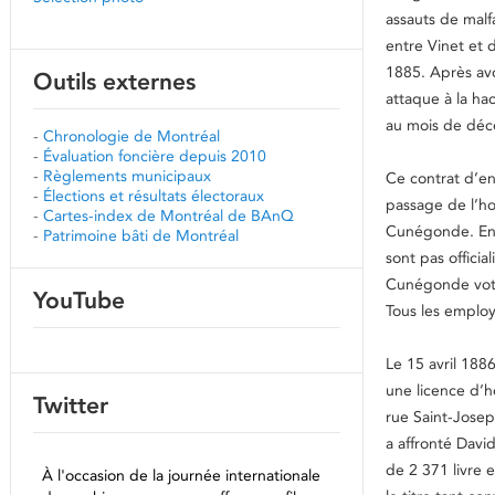
assauts de malf
entre Vinet et
1885. Après avo
Outils externes
attaque à la ha
au mois de déc
-
Chronologie de Montréal
-
Évaluation foncière depuis 2010
-
Règlements municipaux
Ce contrat d’
-
Élections et résultats électoraux
passage de l’ho
-
Cartes-index de Montréal de BAnQ
Cunégonde. En
-
Patrimoine bâti de Montréal
sont pas officia
Cunégonde vote 
YouTube
Tous les employ
Le 15 avril 188
une licence d’hô
Twitter
rue Saint-Josep
a affronté Davi
de 2 371 livre e
À l'occasion de la journée internationale