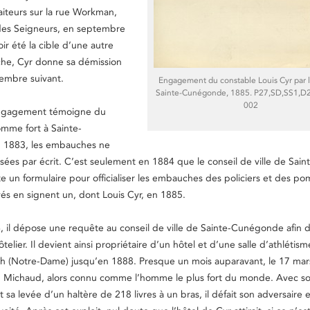
aiteurs sur la rue Workman,
 des Seigneurs, en septembre
ir été la cible d’une autre
che, Cyr donne sa démission
embre suivant.
Engagement du constable Louis Cyr par la
Sainte-Cunégonde, 1885. P27,SD,SS1,D
002
engagement témoigne du
mme fort à Sainte-
 1883, les embauches ne
lisées par écrit. C’est seulement en 1884 que le conseil de ville de Sain
un formulaire pour officialiser les embauches des policiers et des po
és en signent un, dont Louis Cyr, en 1885.
6, il dépose une requête au conseil de ville de Sainte-Cunégonde afin 
telier. Il devient ainsi propriétaire d’un hôtel et d’une salle d’athlétis
h (Notre-Dame) jusqu’en 1888. Presque un mois auparavant, le 17 mars
d Michaud, alors connu comme l’homme le plus fort du monde. Avec son
t sa levée d’un haltère de 218 livres à un bras, il défait son adversaire 