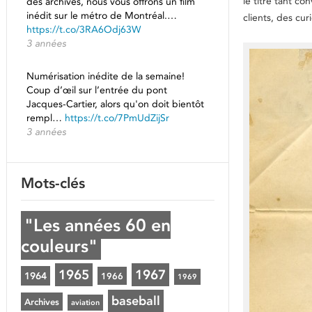
le titre tant co
des archives, nous vous offrons un film
inédit sur le métro de Montréal.…
clients, des cu
https://t.co/3RA6Odj63W
3 années
Numérisation inédite de la semaine!
Coup d’œil sur l’entrée du pont
Jacques-Cartier, alors qu'on doit bientôt
rempl…
https://t.co/7PmUdZijSr
3 années
Mots-clés
"Les années 60 en
couleurs"
1965
1967
1964
1966
1969
baseball
Archives
aviation