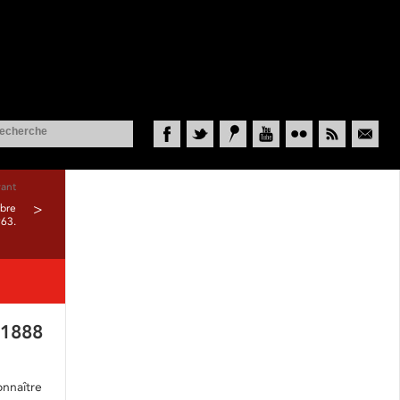
Facebook
Twitter
Historypin
YouTube
Flickr
RSS
Courriel
vant
obre
>
63.
-1888
onnaître