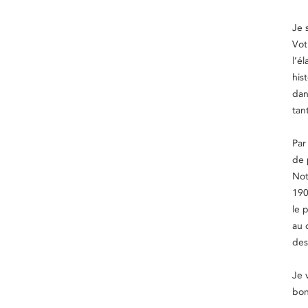
Je 
Vot
l’é
his
dan
tan
Par
de 
Not
190
le 
au 
des
Je 
bon