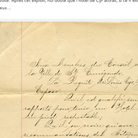
nvoité. Après cet exploit, nul doute que l’hôtel de Cyr attirait, si ce n’es
rieux…