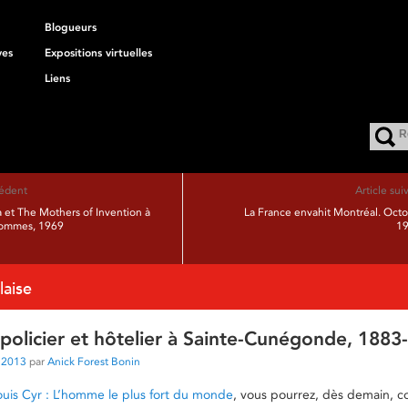
Blogueurs
ves
Expositions virtuelles
Liens
cédent
Article sui
 et The Mothers of Invention à
La France envahit Montréal. Oct
Hommes, 1969
19
laise
 policier et hôtelier à Sainte-Cunégonde, 1883
t 2013
par
Anick Forest Bonin
ouis Cyr : L’homme le plus fort du monde
, vous pourrez, dès demain, c