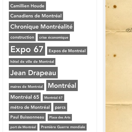
Camillien Houde
Canadiens de Montréal
Chronique Montréalité
construction
crise économique
Expo 67
Expos de Montréal
hôtel de ville de Montréal
Jean Drapeau
Montréal
maires de Montréal
Montréal 65
Montréal 67
métro de Montréal
parcs
Paul Buissonneau
Place des Arts
Première Guerre mondiale
port de Montréal