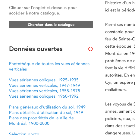
l’histoire d’un
Cliquer sur l'onglet ci-dessous pour
ici est la pério
accéder à notre catalogue.
Parmi ses nombr
Chercher dans le catalogue
constable pour 
feu de Sainte-
cette époque, 
Données ouvertes
Montréal en 190
problèmes de d
Photothèque de toutes les vues aériennes
font la vie diffi
verticales
autorités. En e
Vues aériennes obliques, 1925-1935
Cyr, on espère 
Vues aériennes verticales, 1947-1949
malfaiteurs.
Vues aériennes verticales, 1958-1975
Vues aériennes obliques, 1960-1992
Les voyous de 
Plans généraux d'utilisation du sol, 1949
armés, aiment dé
Plans détaillés d'utilisation du sol, 1949
Plans des propriétés de la Ville de
policiers, eux, 
Montréal, 1900-2000
dans des situat
dangereuses. Lo
Sélection photo