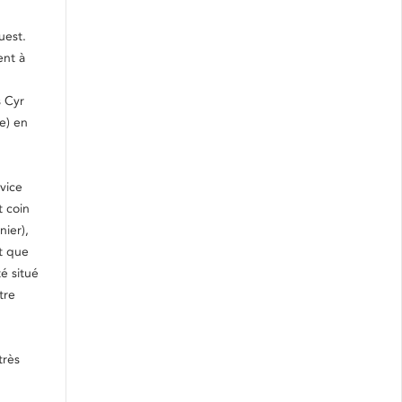
uest.
ent à
s Cyr
e) en
vice
t coin
nier),
et que
é situé
tre
très