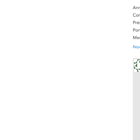
Ann
Con
Pré
Por
Mem
Rép