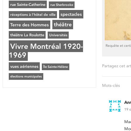
rue Sainte-Catherine
rue Sherbrooke
spectacles
réceptions à l'hôtel de ville
théâtre
Terre des Hommes
théâtre La Roulotte
Universités
Vivre Montréal 1920-
Requête et cert
1969
Partagez cet art
vues aériennes
Île Sainte-Hélène
élections municipales
Mots-clés
Ann
19 o
Ma
Mon