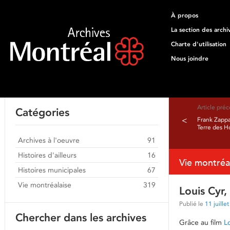
À propos
La section des archi
Charte d'utilisation
Nous joindre
Article pré
Catégories
<
Frank Zappa
Terre des 
Archives à l'oeuvre
91
Histoires d'ailleurs
16
Vie montréa
Histoires municipales
67
Vie montréalaise
319
Louis Cyr,
Publié le
11 juille
Chercher dans les archives
Grâce au film
L