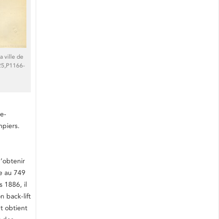
 ville de
25,P1166-
te-
mpiers.
d’obtenir
me au 749
 1886, il
 back-lift
et obtient