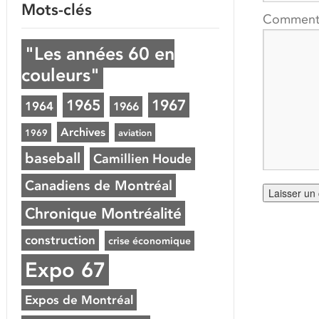
Mots-clés
Comment
"Les années 60 en
couleurs"
1965
1967
1964
1966
Archives
1969
aviation
baseball
Camillien Houde
Canadiens de Montréal
Chronique Montréalité
construction
crise économique
Expo 67
Expos de Montréal