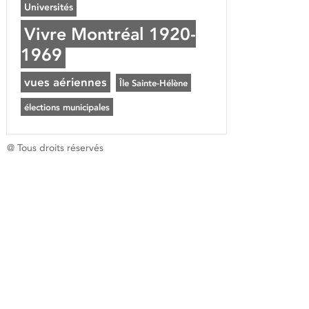
Universités
Vivre Montréal 1920-
1969
vues aériennes
Île Sainte-Hélène
élections municipales
@ Tous droits réservés