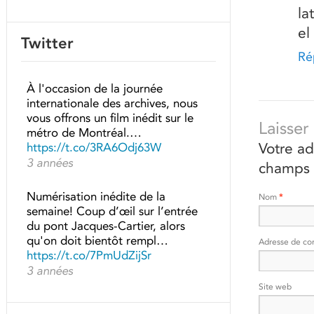
la
el
Twitter
Ré
À l'occasion de la journée
internationale des archives, nous
vous offrons un film inédit sur le
Laisse
métro de Montréal.…
Votre ad
https://t.co/3RA6Odj63W
3 années
champs 
Numérisation inédite de la
Nom
*
semaine! Coup d’œil sur l’entrée
du pont Jacques-Cartier, alors
qu'on doit bientôt rempl…
Adresse de co
https://t.co/7PmUdZijSr
3 années
Site web