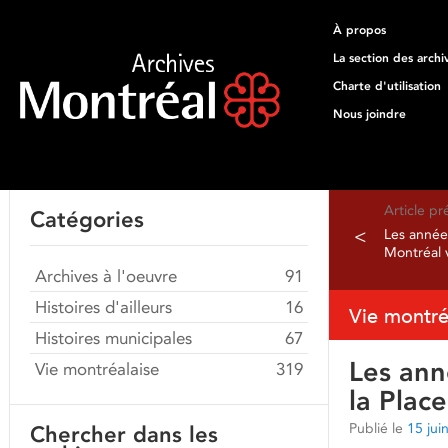
À propos
La section des archi
Charte d'utilisation
Nous joindre
Article p
Catégories
<
Les année
Montréal v
Archives à l'oeuvre
91
Histoires d'ailleurs
16
Vie montré
Histoires municipales
67
Les ann
Vie montréalaise
319
la Plac
Publié le
15 jui
Chercher dans les