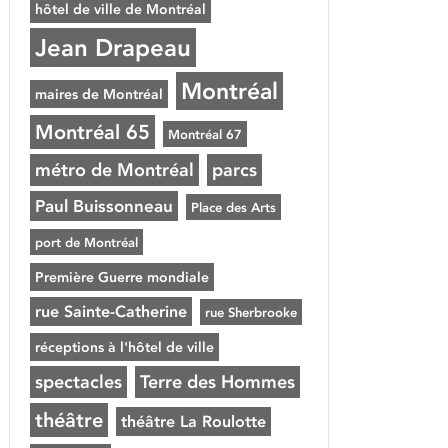
hôtel de ville de Montréal
Jean Drapeau
Montréal
maires de Montréal
Montréal 65
Montréal 67
métro de Montréal
parcs
Paul Buissonneau
Place des Arts
port de Montréal
Première Guerre mondiale
rue Sainte-Catherine
rue Sherbrooke
réceptions à l'hôtel de ville
spectacles
Terre des Hommes
théâtre
théâtre La Roulotte