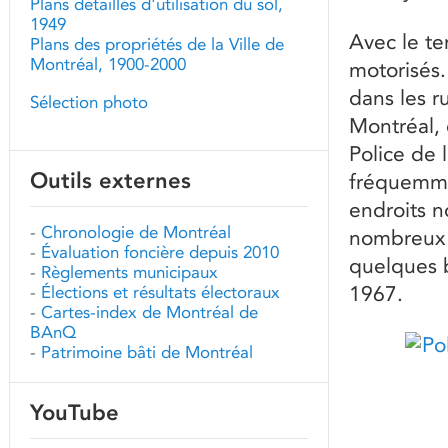
Plans détaillés d'utilisation du sol,
1949
Avec le te
Plans des propriétés de la Ville de
Montréal, 1900-2000
motorisés.
dans les r
Sélection photo
Montréal, 
Police de 
Outils externes
fréquemmen
endroits n
-
Chronologie de Montréal
nombreux p
-
Évaluation foncière depuis 2010
quelques b
-
Règlements municipaux
1967.
-
Élections et résultats électoraux
-
Cartes-index de Montréal de
BAnQ
-
Patrimoine bâti de Montréal
YouTube