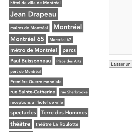
hôtel de ville de Montréal
Jean Drapeau
Montréal
maires de Montréal
Montréal 65
Montréal 67
métro de Montréal
parcs
Paul Buissonneau
Place des Arts
port de Montréal
Première Guerre mondiale
rue Sainte-Catherine
rue Sherbrooke
réceptions à l'hôtel de ville
spectacles
Terre des Hommes
théâtre
théâtre La Roulotte