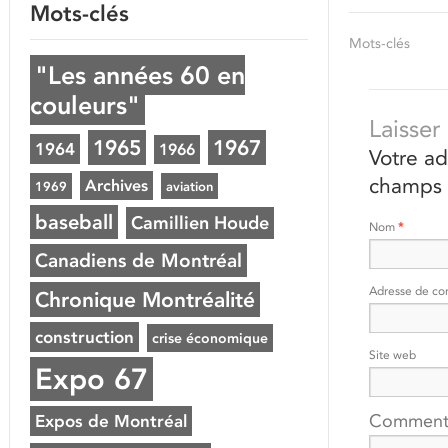
Mots-clés
Mots-clés
"Les années 60 en
couleurs"
Laisse
1965
1967
1964
1966
Votre ad
champs 
Archives
1969
aviation
baseball
Camillien Houde
Nom
*
Canadiens de Montréal
Adresse de co
Chronique Montréalité
construction
crise économique
Site web
Expo 67
Comment
Expos de Montréal