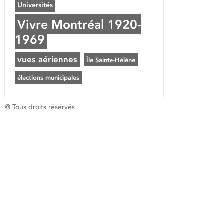
Universités
Vivre Montréal 1920-
1969
vues aériennes
Île Sainte-Hélène
élections municipales
@ Tous droits réservés