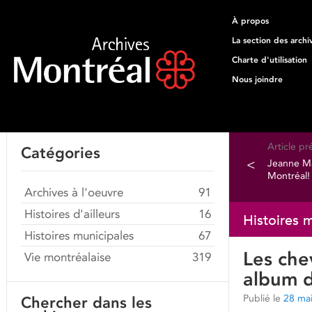
À propos
La section des archi
Charte d'utilisation
Nous joindre
Article p
Catégories
<
Jeanne Ma
Montréal!
Archives à l'oeuvre
91
Histoires d'ailleurs
16
Histoires 
Histoires municipales
67
Les che
Vie montréalaise
319
album 
Publié le
28 ma
Chercher dans les