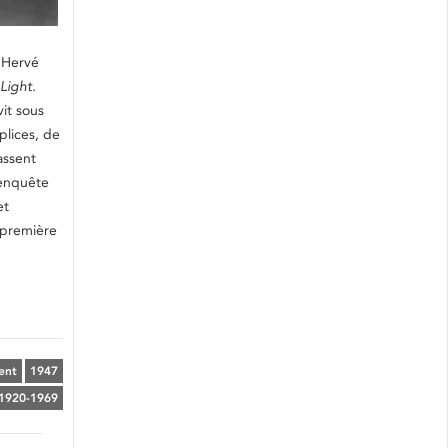
’Hervé
Light
.
vit sous
plices, de
assent
’enquête
et
 première
ent
1947
 1920-1969