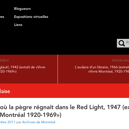
Blogueurs
ves
Expositions virtuelles
Liens
cédent
Article sui
lacé!, 1942 (extrait de «Vivre
L’audace d’un libraire, 1966 (extrai
920-1969»)
«Vivre Montréal, 1920-19
laise
ù la pègre régnait dans le Red Light, 1947 (ex
 Montréal 1920-1969»)
mbre 2011
par
Archives de Montréal