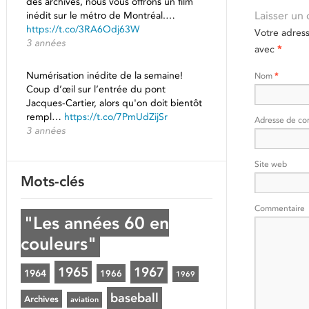
des archives, nous vous offrons un film
inédit sur le métro de Montréal.…
Laisser un
https://t.co/3RA6Odj63W
Votre adres
3 années
avec
*
Numérisation inédite de la semaine!
Nom
*
Coup d’œil sur l’entrée du pont
Jacques-Cartier, alors qu'on doit bientôt
rempl…
https://t.co/7PmUdZijSr
Adresse de co
3 années
Site web
Mots-clés
Commentaire
"Les années 60 en
couleurs"
1965
1967
1964
1966
1969
baseball
Archives
aviation