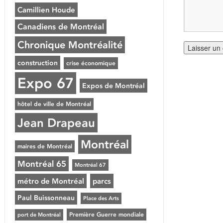
Camillien Houde
Canadiens de Montréal
Chronique Montréalité
construction
crise économique
Expo 67
Expos de Montréal
hôtel de ville de Montréal
Jean Drapeau
Montréal
maires de Montréal
Montréal 65
Montréal 67
métro de Montréal
parcs
Paul Buissonneau
Place des Arts
Première Guerre mondiale
port de Montréal