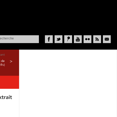
Facebook
Twitter
Historypin
YouTube
Flickr
RSS
Courriel
vant
t de
>
69»)
trait