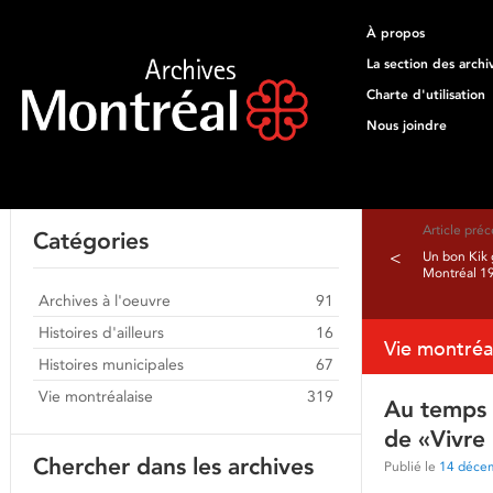
À propos
La section des archi
Charte d'utilisation
Nous joindre
Article pré
Catégories
<
Un bon Kik g
Montréal 1
Archives à l'oeuvre
91
Histoires d'ailleurs
16
Vie montréa
Histoires municipales
67
Vie montréalaise
319
Au temps o
de «Vivre
Chercher dans les archives
Publié le
14 déce