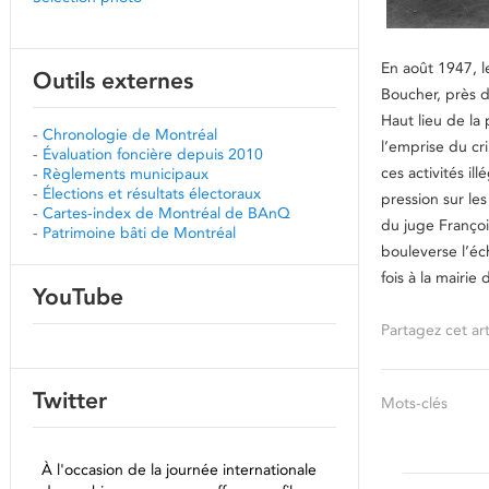
En août 1947, l
Outils externes
Boucher, près d
Haut lieu de la 
-
Chronologie de Montréal
l’emprise du cr
-
Évaluation foncière depuis 2010
ces activités i
-
Règlements municipaux
-
Élections et résultats électoraux
pression sur le
-
Cartes-index de Montréal de BAnQ
du juge François
-
Patrimoine bâti de Montréal
bouleverse l’éc
fois à la mairi
YouTube
Partagez cet art
Twitter
Mots-clés
À l'occasion de la journée internationale