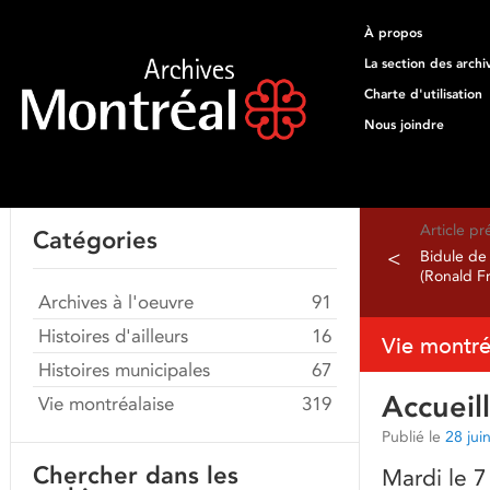
À propos
La section des archi
Charte d'utilisation
Nous joindre
Article p
Catégories
<
Bidule de
(Ronald F
Archives à l'oeuvre
91
Histoires d'ailleurs
16
Vie montré
Histoires municipales
67
Accueil
Vie montréalaise
319
Publié le
28 jui
Chercher dans les
Mardi le 7