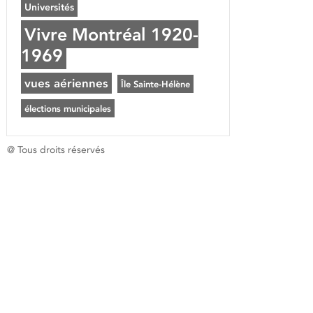
Universités
Vivre Montréal 1920-
1969
vues aériennes
Île Sainte-Hélène
élections municipales
@ Tous droits réservés