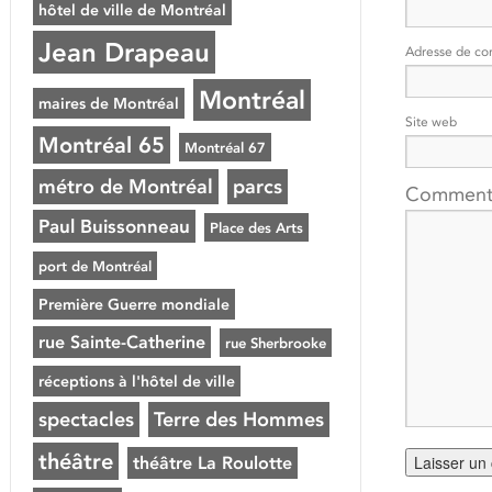
hôtel de ville de Montréal
Jean Drapeau
Adresse de co
Montréal
maires de Montréal
Site web
Montréal 65
Montréal 67
métro de Montréal
parcs
Comment
Paul Buissonneau
Place des Arts
port de Montréal
Première Guerre mondiale
rue Sainte-Catherine
rue Sherbrooke
réceptions à l'hôtel de ville
spectacles
Terre des Hommes
théâtre
théâtre La Roulotte