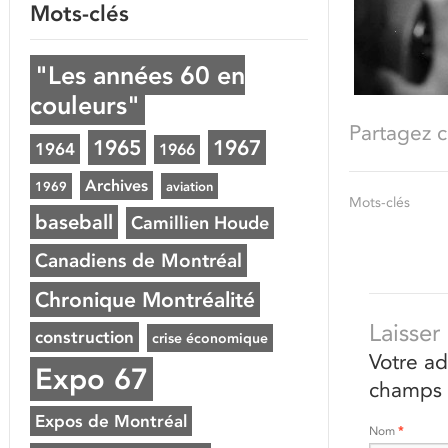
Mots-clés
"Les années 60 en
couleurs"
Partagez ce
1965
1967
1964
1966
Archives
1969
aviation
Mots-clés
baseball
Camillien Houde
Canadiens de Montréal
Chronique Montréalité
Laisse
construction
crise économique
Votre ad
Expo 67
champs 
Expos de Montréal
Nom
*