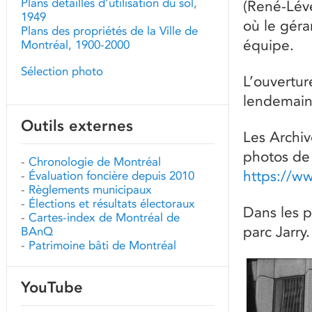
Plans détaillés d'utilisation du sol,
(René-Léve
1949
où le gér
Plans des propriétés de la Ville de
équipe.
Montréal, 1900-2000
Sélection photo
L’ouverture
lendemain 
Outils externes
Les Archi
photos de 
-
Chronologie de Montréal
https://w
-
Évaluation foncière depuis 2010
-
Règlements municipaux
-
Élections et résultats électoraux
Dans les p
-
Cartes-index de Montréal de
parc Jarry.
BAnQ
-
Patrimoine bâti de Montréal
YouTube