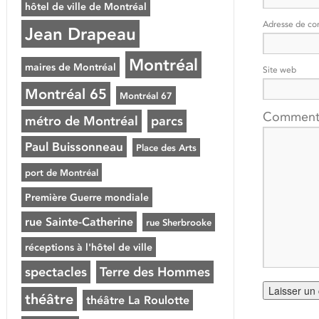
hôtel de ville de Montréal
Adresse de co
Jean Drapeau
Montréal
maires de Montréal
Site web
Montréal 65
Montréal 67
Comment
métro de Montréal
parcs
Paul Buissonneau
Place des Arts
port de Montréal
Première Guerre mondiale
rue Sainte-Catherine
rue Sherbrooke
réceptions à l'hôtel de ville
spectacles
Terre des Hommes
théâtre
théâtre La Roulotte