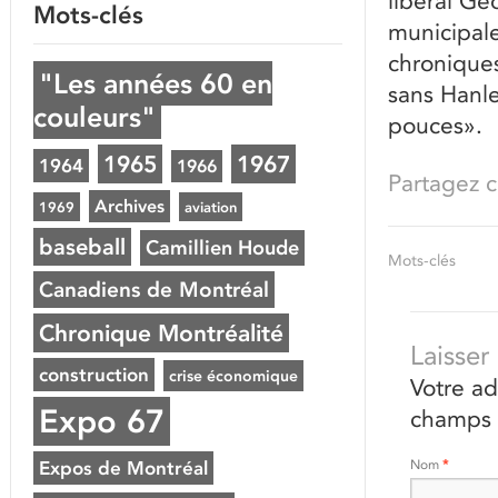
libéral Ge
Mots-clés
municipale
chroniques
"Les années 60 en
sans Hanle
couleurs"
pouces».
1965
1967
1964
1966
Partagez ce
Archives
1969
aviation
baseball
Camillien Houde
Mots-clés
Canadiens de Montréal
Chronique Montréalité
Laisse
construction
crise économique
Votre ad
Expo 67
champs 
Nom
*
Expos de Montréal