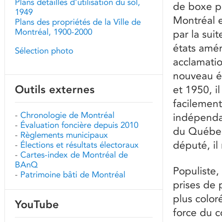
Plans détaillés d'utilisation du sol,
de boxe p
1949
Montréal e
Plans des propriétés de la Ville de
Montréal, 1900-2000
par la sui
états amér
Sélection photo
acclamatio
nouveau é
Outils externes
et 1950, i
facilement
-
Chronologie de Montréal
indépenda
-
Évaluation foncière depuis 2010
du Québec.
-
Règlements municipaux
député, il
-
Élections et résultats électoraux
-
Cartes-index de Montréal de
BAnQ
Populiste,
-
Patrimoine bâti de Montréal
prises de p
plus color
YouTube
force du c