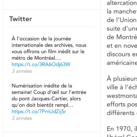
altercation
la manchet
Twitter
de l’Union
suite d’une
de Montréa
À l'occasion de la journée
et en nov
internationale des archives, nous
vous offrons un film inédit sur le
discours e
métro de Montréal.…
américaine
https://t.co/3RA6Odj63W
3 années
À plusieur
Numérisation inédite de la
ville à l’é
semaine! Coup d’œil sur l’entrée
westmontai
du pont Jacques-Cartier, alors
efforts po
qu'on doit bientôt rempl…
https://t.co/7PmUdZijSr
différents 
3 années
En 1970, i