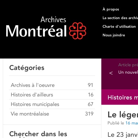
À propos
La section des archi
Charte d'utilisation
Nous joindre
Article p
Catégories
<
Un nouvel 
Archives à l'oeuvre
91
Histoires d'ailleurs
16
Histoires 
Histoires municipales
67
Le lége
Vie montréalaise
319
Publié le
16 ma
Chercher dans les
Le 23 janv