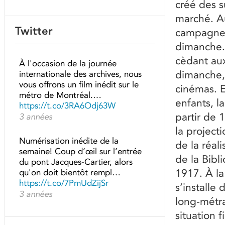
créé des s
marché. A
Twitter
campagne 
dimanche. 
cèdant aux
À l'occasion de la journée
dimanche, 
internationale des archives, nous
vous offrons un film inédit sur le
cinémas. 
métro de Montréal.…
enfants, l
https://t.co/3RA6Odj63W
partir de 
3 années
la project
Numérisation inédite de la
de la réali
semaine! Coup d’œil sur l’entrée
de la Bibl
du pont Jacques-Cartier, alors
1917. À la
qu'on doit bientôt rempl…
https://t.co/7PmUdZijSr
s’installe
3 années
long-métr
situation 