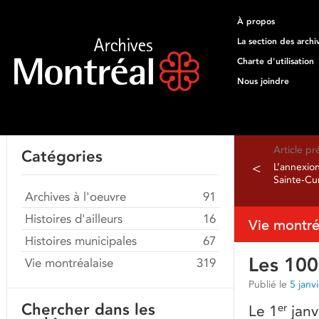
À propos
La section des archi
Charte d'utilisation
Nous joindre
Article p
Catégories
<
L’annexio
Sainte-C
Archives à l'oeuvre
91
Histoires d'ailleurs
16
Vie montré
Histoires municipales
67
Les 10
Vie montréalaise
319
Publié le
5 janv
Chercher dans les
er
Le 1
janv