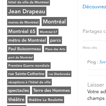
hôtel de ville de Montréal
Découvrez
Jean Drapeau
Montréal
maires de Montréal
Partagez ce
Montréal 65
Montréal 67
métro de Montréal
parcs
Mots-clés
Paul Buissonneau
Place des Arts
port de Montréal
Sor
Ping :
Première Guerre mondiale
rue Sainte-Catherine
rue Sherbrooke
réceptions à l'hôtel de ville
Laisse
spectacles
Terre des Hommes
Votre ad
champs 
théâtre
théâtre La Roulotte