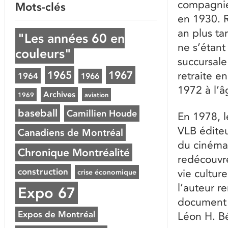
compagnie
Mots-clés
en 1930. R
an plus ta
"Les années 60 en
ne s’étant
couleurs"
succursal
1965
1967
retraite e
1964
1966
1972 à l’â
Archives
1969
aviation
baseball
Camillien Houde
En 1978, 
VLB éditeu
Canadiens de Montréal
du cinéma
Chronique Montréalité
redécouvre
construction
vie cultur
crise économique
l’auteur r
Expo 67
document a
Expos de Montréal
Léon H. Bé