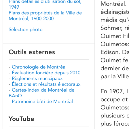
Plans détaillés d'utilisation du sol,
Montréal. 
1949
éclairagis
Plans des propriétés de la Ville de
Montréal, 1900-2000
média qu’e
Sohmer, ré
Sélection photo
Ouimet Fil
Ouimetosco
Outils externes
Edison. Da
Ouimet fe
-
Chronologie de Montréal
dernier d
-
Évaluation foncière depuis 2010
par la Vil
-
Règlements municipaux
-
Élections et résultats électoraux
-
Cartes-index de Montréal de
En 1907, L
BAnQ
occupe et
-
Patrimoine bâti de Montréal
Ouimetosco
plusieurs 
YouTube
plus féroc