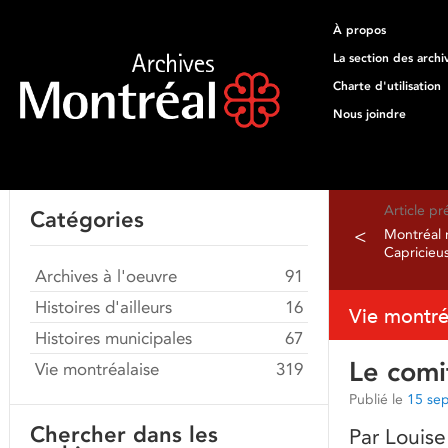
À propos
La section des archi
Charte d'utilisation
Nous joindre
Article p
Catégories
<
Montréal r
Capricieus
Archives à l'oeuvre
91
Histoires d'ailleurs
16
Vie montré
Histoires municipales
67
Le comi
Vie montréalaise
319
Publié le
15 se
Chercher dans les
Par Louise