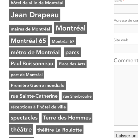
Nom
*
hôtel de ville de Montréal
Jean Drapeau
Adresse de co
Montréal
maires de Montréal
Montréal 65
Site web
Montréal 67
métro de Montréal
parcs
Comment
Paul Buissonneau
Place des Arts
port de Montréal
Première Guerre mondiale
rue Sainte-Catherine
rue Sherbrooke
réceptions à l'hôtel de ville
spectacles
Terre des Hommes
théâtre
théâtre La Roulotte