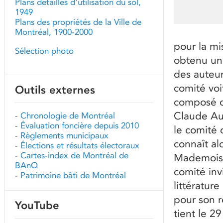
Plans détaillés d'utilisation du sol,
1949
Plans des propriétés de la Ville de
Montréal, 1900-2000
pour la mi
Sélection photo
obtenu un
des auteur
comité voit
Outils externes
composé d
Claude Au
-
Chronologie de Montréal
-
Évaluation foncière depuis 2010
le comité 
-
Règlements municipaux
connaît al
-
Élections et résultats électoraux
-
Cartes-index de Montréal de
Mademoisel
BAnQ
comité inv
-
Patrimoine bâti de Montréal
littératur
pour son r
YouTube
tient le 2