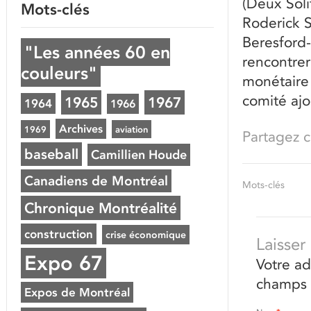
(Deux Sol
Mots-clés
Roderick 
Beresford-
"Les années 60 en
rencontrer
couleurs"
monétaire 
comité ajo
1965
1967
1964
1966
Archives
1969
aviation
Partagez ce
baseball
Camillien Houde
Canadiens de Montréal
Mots-clés
Chronique Montréalité
construction
crise économique
Laisse
Expo 67
Votre ad
champs 
Expos de Montréal