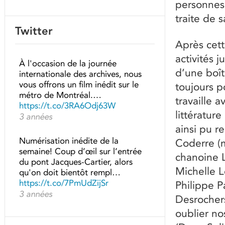
personnes
traite de s
Twitter
Après cett
activités 
À l'occasion de la journée
d’une boît
internationale des archives, nous
vous offrons un film inédit sur le
toujours p
métro de Montréal.…
travaille 
https://t.co/3RA6Odj63W
littératur
3 années
ainsi pu r
Numérisation inédite de la
Coderre (
semaine! Coup d’œil sur l’entrée
chanoine L
du pont Jacques-Cartier, alors
Michelle 
qu'on doit bientôt rempl…
https://t.co/7PmUdZijSr
Philippe P
3 années
Desrochers
oublier n