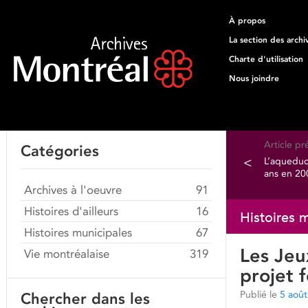
À propos
La section des archi
Charte d'utilisation
Nous joindre
Article p
Catégories
<
L’aqueduc
ans en 20
Archives à l'oeuvre
91
Histoires d'ailleurs
16
Histoires 
Histoires municipales
67
Les Jeu
Vie montréalaise
319
projet 
Publié le
5 aoû
Chercher dans les