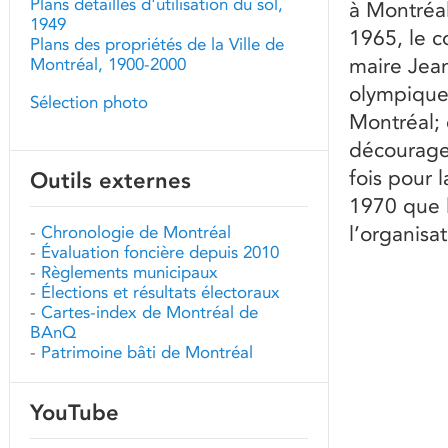
Plans détaillés d'utilisation du sol,
à Montréa
1949
1965, le c
Plans des propriétés de la Ville de
maire Jean
Montréal, 1900-2000
olympique 
Sélection photo
Montréal; 
décourager
fois pour 
Outils externes
1970 que l
l’organisa
-
Chronologie de Montréal
-
Évaluation foncière depuis 2010
-
Règlements municipaux
-
Élections et résultats électoraux
-
Cartes-index de Montréal de
BAnQ
-
Patrimoine bâti de Montréal
YouTube