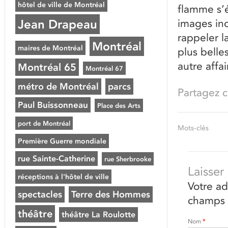
hôtel de ville de Montréal
flamme s’
Jean Drapeau
images ino
rappeler l
Montréal
maires de Montréal
plus belle
autre affai
Montréal 65
Montréal 67
métro de Montréal
parcs
Partagez ce
Paul Buissonneau
Place des Arts
port de Montréal
Mots-clés
Première Guerre mondiale
rue Sainte-Catherine
rue Sherbrooke
Laisse
réceptions à l'hôtel de ville
Votre ad
spectacles
Terre des Hommes
champs 
théâtre
théâtre La Roulotte
Nom
*