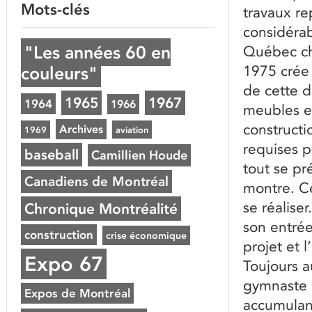
Mots-clés
travaux re
considérab
"Les années 60 en
Québec cho
1975 crée 
couleurs"
de cette d
1965
1967
1964
1966
meubles et
constructi
Archives
1969
aviation
requises p
baseball
Camillien Houde
tout se pr
Canadiens de Montréal
montre. Ce
se réalise
Chronique Montréalité
son entrée
construction
crise économique
projet et 
Expo 67
Toujours a
gymnaste 
Expos de Montréal
accumulant