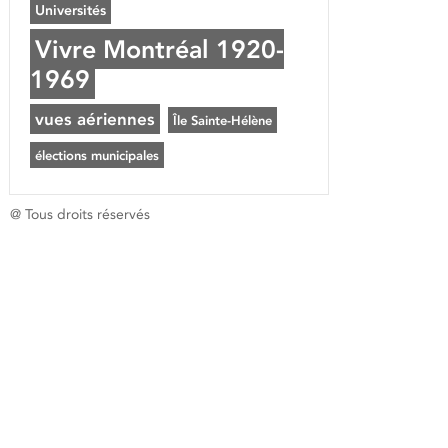
Universités
Vivre Montréal 1920-
1969
vues aériennes
Île Sainte-Hélène
élections municipales
@ Tous droits réservés