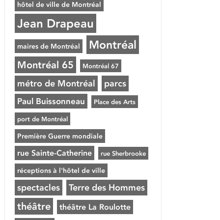
hôtel de ville de Montréal
Jean Drapeau
Montréal
maires de Montréal
Montréal 65
Montréal 67
métro de Montréal
parcs
Paul Buissonneau
Place des Arts
port de Montréal
Première Guerre mondiale
rue Sainte-Catherine
rue Sherbrooke
réceptions à l'hôtel de ville
spectacles
Terre des Hommes
théâtre
théâtre La Roulotte