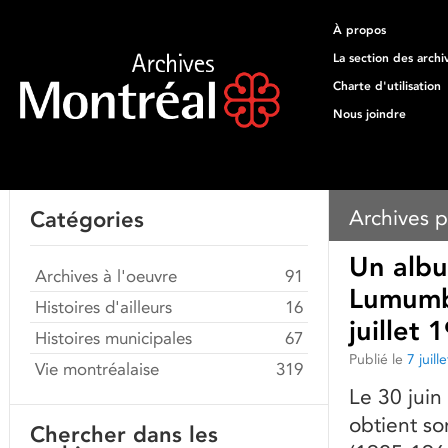
À propos
La section des archi
Charte d'utilisation
Nous joindre
Archives p
Catégories
Un albu
Archives à l'oeuvre
91
Lumumba
Histoires d'ailleurs
16
juillet 
Histoires municipales
67
Publié le
7 juill
Vie montréalaise
319
Le 30 juin
obtient s
Chercher dans les