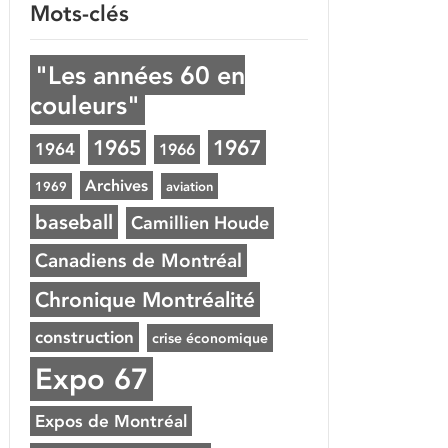
Mots-clés
"Les années 60 en
couleurs"
1965
1967
1964
1966
Archives
1969
aviation
baseball
Camillien Houde
Canadiens de Montréal
Chronique Montréalité
construction
crise économique
Expo 67
Expos de Montréal