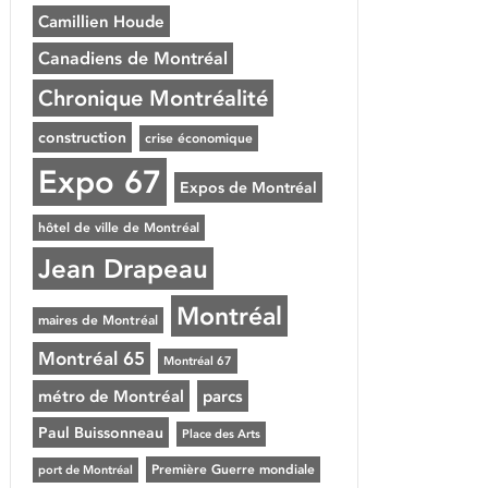
Camillien Houde
Canadiens de Montréal
Chronique Montréalité
construction
crise économique
Expo 67
Expos de Montréal
hôtel de ville de Montréal
Jean Drapeau
Montréal
maires de Montréal
Montréal 65
Montréal 67
métro de Montréal
parcs
Paul Buissonneau
Place des Arts
Première Guerre mondiale
port de Montréal