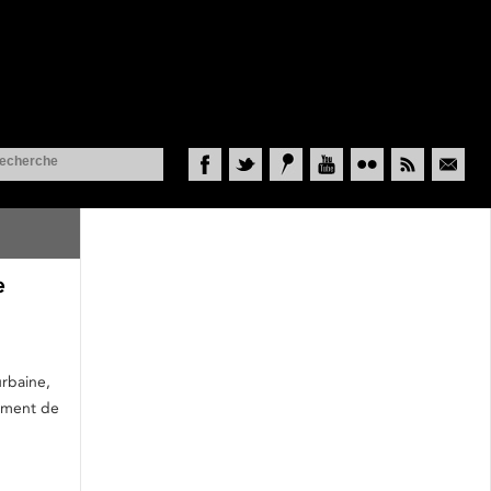
Facebook
Twitter
Historypin
YouTube
Flickr
RSS
Courriel
e
urbaine,
cement de