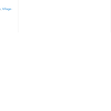
n
,
Village-