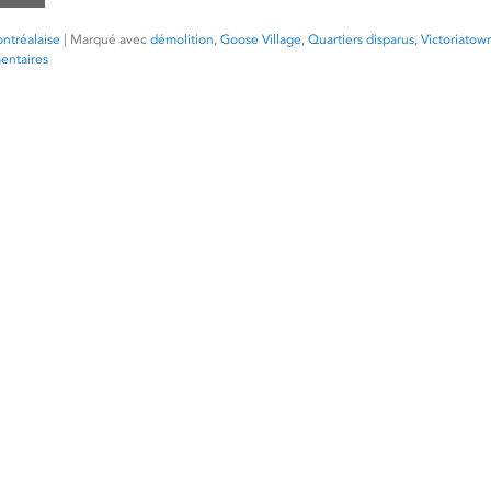
ntréalaise
|
Marqué avec
démolition
,
Goose Village
,
Quartiers disparus
,
Victoriatow
entaires