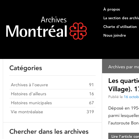
À propos
La section des archi
Charte d'utilisation
Nous joindre
Catégories
Archives par mo
Les quarti
Archives à l'oeuvre
91
Village). 
Histoires d'ailleurs
16
Publié le
16 octob
Histoires municipales
67
Déposé en 1954,
Vie montréalaise
319
parmi lesquelle
l’autoroute Bon
Chercher dans les archives
Lire l’article c