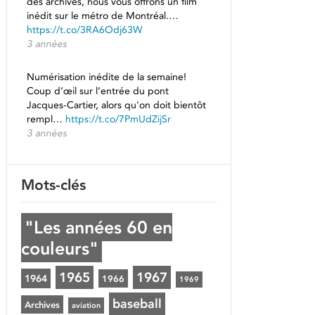
des archives, nous vous offrons un film
inédit sur le métro de Montréal.…
https://t.co/3RA6Odj63W
3 années
Numérisation inédite de la semaine!
Coup d’œil sur l’entrée du pont
Jacques-Cartier, alors qu'on doit bientôt
rempl…
https://t.co/7PmUdZijSr
3 années
Mots-clés
"Les années 60 en
couleurs"
1965
1967
1964
1966
1969
baseball
Archives
aviation