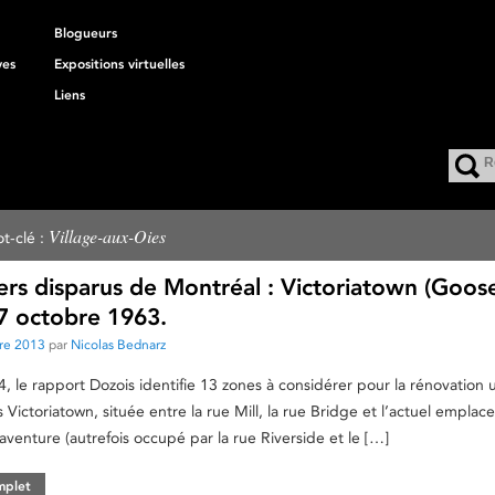
Blogueurs
ves
Expositions virtuelles
Liens
Village-aux-Oies
t-clé :
ers disparus de Montréal : Victoriatown (Goos
17 octobre 1963.
re 2013
par
Nicolas Bednarz
 le rapport Dozois identifie 13 zones à considérer pour la rénovation 
s Victoriatown, située entre la rue Mill, la rue Bridge et l’actuel empla
aventure (autrefois occupé par la rue Riverside et le […]
omplet