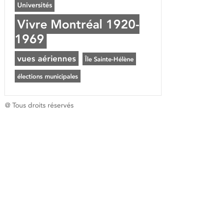
Universités
Vivre Montréal 1920-
1969
vues aériennes
Île Sainte-Hélène
élections municipales
@ Tous droits réservés