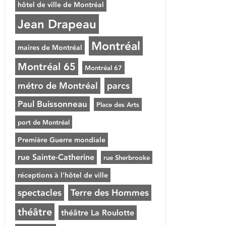
hôtel de ville de Montréal
Jean Drapeau
Montréal
maires de Montréal
Montréal 65
Montréal 67
métro de Montréal
parcs
Paul Buissonneau
Place des Arts
port de Montréal
Première Guerre mondiale
rue Sainte-Catherine
rue Sherbrooke
réceptions à l'hôtel de ville
spectacles
Terre des Hommes
théâtre
théâtre La Roulotte