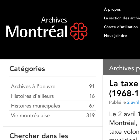
À propos
La section des archi
Charte d'utilisation
Nous joindre
Archives p
Catégories
La taxe
Archives à l'oeuvre
91
(1968-1
Histoires d'ailleurs
16
Publié le
2 avri
Histoires municipales
67
Le 2 avril
Vie montréalaise
319
Montréal, 
taxe volon
Chercher dans les