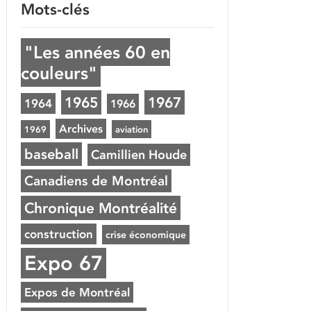
Mots-clés
"Les années 60 en
couleurs"
1965
1967
1964
1966
Archives
1969
aviation
baseball
Camillien Houde
Canadiens de Montréal
Chronique Montréalité
construction
crise économique
Expo 67
Expos de Montréal