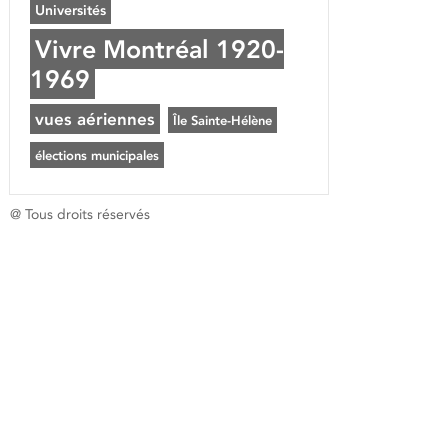
Universités
Vivre Montréal 1920-
1969
vues aériennes
Île Sainte-Hélène
élections municipales
@ Tous droits réservés