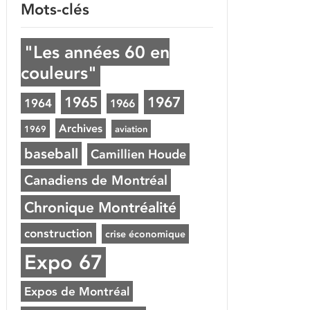
Mots-clés
"Les années 60 en
couleurs"
1965
1967
1964
1966
Archives
1969
aviation
baseball
Camillien Houde
Canadiens de Montréal
Chronique Montréalité
construction
crise économique
Expo 67
Expos de Montréal