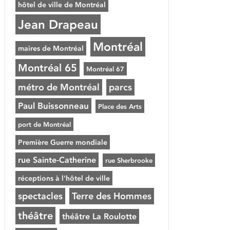
hôtel de ville de Montréal
Jean Drapeau
Montréal
maires de Montréal
Montréal 65
Montréal 67
métro de Montréal
parcs
Paul Buissonneau
Place des Arts
port de Montréal
Première Guerre mondiale
rue Sainte-Catherine
rue Sherbrooke
réceptions à l'hôtel de ville
spectacles
Terre des Hommes
théâtre
théâtre La Roulotte