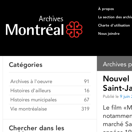
À propos
La section des archi
Charte d'utilisation
Nous joindre
Archives p
Catégories
Nouvel 
Archives à l'oeuvre
91
Saint-J
Histoires d'ailleurs
16
Publié le
9 juin
Histoires municipales
67
Le film «M
Vie montréalaise
319
notamment
marché Sai
Chercher dans les