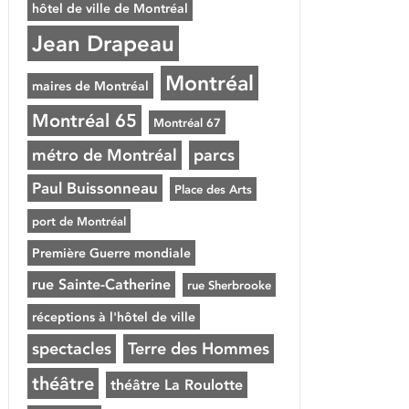
hôtel de ville de Montréal
Jean Drapeau
Montréal
maires de Montréal
Montréal 65
Montréal 67
métro de Montréal
parcs
Paul Buissonneau
Place des Arts
port de Montréal
Première Guerre mondiale
rue Sainte-Catherine
rue Sherbrooke
réceptions à l'hôtel de ville
spectacles
Terre des Hommes
théâtre
théâtre La Roulotte