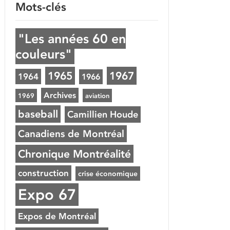
Mots-clés
"Les années 60 en
couleurs"
1965
1967
1964
1966
Archives
1969
aviation
baseball
Camillien Houde
Canadiens de Montréal
Chronique Montréalité
construction
crise économique
Expo 67
Expos de Montréal