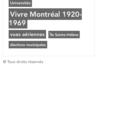
Universités
Vivre Montréal 1920-
1969
vues aériennes
Île Sainte-Hélène
élections municipales
@ Tous droits réservés