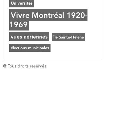
Universités
Vivre Montréal 1920-
1969
vues aériennes
Île Sainte-Hélène
élections municipales
@ Tous droits réservés