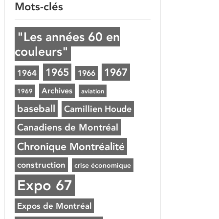
Mots-clés
"Les années 60 en
couleurs"
1965
1967
1964
1966
Archives
1969
aviation
baseball
Camillien Houde
Canadiens de Montréal
Chronique Montréalité
construction
crise économique
Expo 67
Expos de Montréal