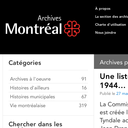
À propos
La section des archi
Charte d'utilisation
Nous joindre
Archives p
Catégories
Une lis
Archives à l'oeuvre
91
1944…
Histoires d'ailleurs
16
Publié le
27 ma
Histoires municipales
67
La Commis
Vie montréalaise
319
est créée 
Tyndale ac
Chercher dans les