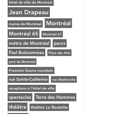
hôtel de ville de Montréal
Jean Drapeau
Montréal
maires de Montréal
Montréal 65
Montréal 67
métro de Montréal
parcs
Paul Buissonneau
Place des Arts
port de Montréal
Première Guerre mondiale
rue Sainte-Catherine
rue Sherbrooke
réceptions à l'hôtel de ville
spectacles
Terre des Hommes
théâtre
théâtre La Roulotte