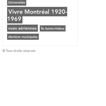
Universités
Vivre Montréal 1920-
1969
vues aériennes
Île Sainte-Hélène
élections municipales
@ Tous droits réservés