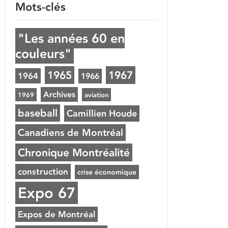
Mots-clés
"Les années 60 en
couleurs"
1965
1967
1964
1966
Archives
1969
aviation
baseball
Camillien Houde
Canadiens de Montréal
Chronique Montréalité
construction
crise économique
Expo 67
Expos de Montréal