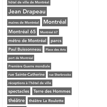
hôtel de ville de Montréal
Jean Drapeau
Montréal
maires de Montréal
Montréal 65
Montréal 67
métro de Montréal
parcs
Paul Buissonneau
Place des Arts
port de Montréal
Première Guerre mondiale
rue Sainte-Catherine
rue Sherbrooke
réceptions à l'hôtel de ville
spectacles
Terre des Hommes
théâtre
théâtre La Roulotte