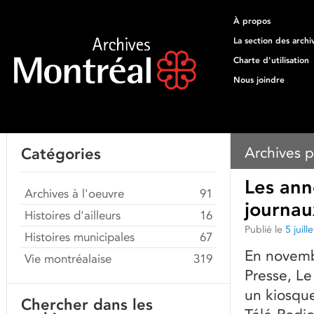
À propos
La section des archi
Charte d'utilisation
Nous joindre
Archives p
Catégories
Les ann
Archives à l'oeuvre
91
journau
Histoires d'ailleurs
16
Publié le
5 juill
Histoires municipales
67
En novemb
Vie montréalaise
319
Presse, Le
un kiosqu
Chercher dans les