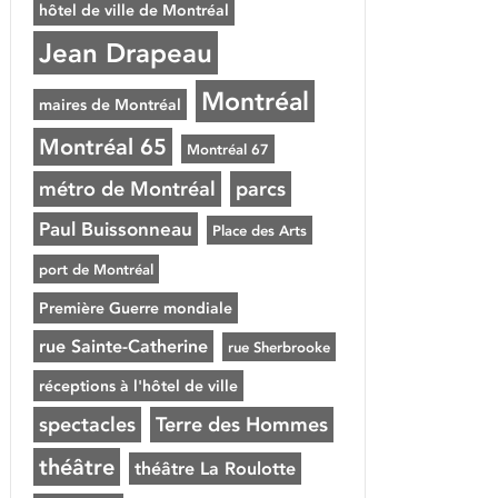
hôtel de ville de Montréal
Jean Drapeau
Montréal
maires de Montréal
Montréal 65
Montréal 67
métro de Montréal
parcs
Paul Buissonneau
Place des Arts
port de Montréal
Première Guerre mondiale
rue Sainte-Catherine
rue Sherbrooke
réceptions à l'hôtel de ville
spectacles
Terre des Hommes
théâtre
théâtre La Roulotte