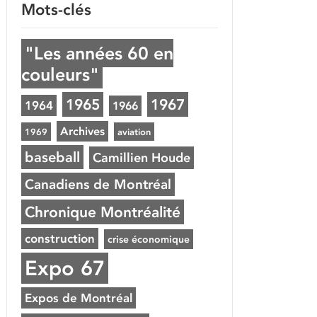
Mots-clés
"Les années 60 en
couleurs"
1965
1967
1964
1966
Archives
1969
aviation
baseball
Camillien Houde
Canadiens de Montréal
Chronique Montréalité
construction
crise économique
Expo 67
Expos de Montréal