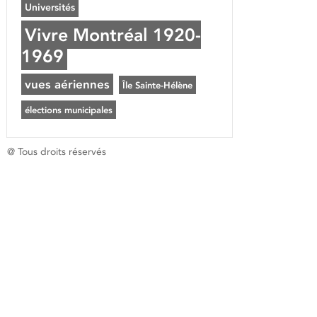
Universités
Vivre Montréal 1920-
1969
vues aériennes
Île Sainte-Hélène
élections municipales
@ Tous droits réservés