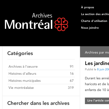
À propos
La section des archi
Charte d'utilisation
Nous joindre
Catégories
Archives par mo
Les jardin
Archives à l'oeuvre
91
Publié le
8 juin 2
Histoires d'ailleurs
16
Durant les anné
Histoires municipales
67
haricots et de 
Vie montréalaise
319
enfants de 10 à
Lire l’article c
Chercher dans les archives