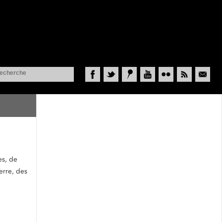
Facebook
Twitter
Historypin
YouTube
Flickr
RSS
Courriel
es, de
erre, des