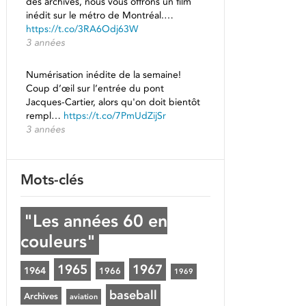
des archives, nous vous offrons un film
inédit sur le métro de Montréal.…
https://t.co/3RA6Odj63W
3 années
Numérisation inédite de la semaine!
Coup d’œil sur l’entrée du pont
Jacques-Cartier, alors qu'on doit bientôt
rempl…
https://t.co/7PmUdZijSr
3 années
Mots-clés
"Les années 60 en
couleurs"
1965
1967
1964
1966
1969
baseball
Archives
aviation