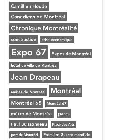
Camillien Houde
Canadiens de Montréal
Chronique Montréalité
construction
crise économique
Expo 67
Expos de Montréal
hôtel de ville de Montréal
Jean Drapeau
Montréal
maires de Montréal
Montréal 65
Montréal 67
métro de Montréal
parcs
Paul Buissonneau
Place des Arts
Première Guerre mondiale
port de Montréal