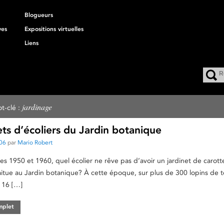
Blogueurs
ves
Expositions virtuelles
Liens
jardinage
t-clé :
ets d’écoliers du Jardin botanique
006
par
Mario Robert
es 1950 et 1960, quel écolier ne rêve pas d’avoir un jardinet de carott
laitue au Jardin botanique? À cette époque, sur plus de 300 lopins de t
 16 […]
omplet