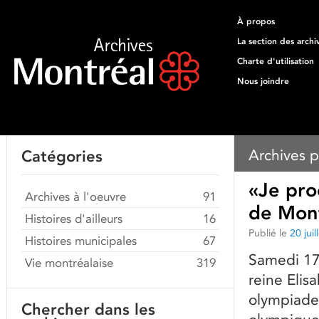
À propos
La section des archi
Charte d'utilisation
Nous joindre
Archives p
Catégories
«Je pro
Archives à l'oeuvre
91
de Mon
Histoires d'ailleurs
16
Publié le
20 jui
Histoires municipales
67
Samedi 17 j
Vie montréalaise
319
reine Elis
olympiade
Chercher dans les