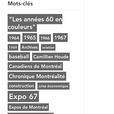
Mots-clés
"Les années 60 en
couleurs"
1965
1967
1964
1966
Archives
1969
aviation
baseball
Camillien Houde
Canadiens de Montréal
Chronique Montréalité
construction
crise économique
Expo 67
Expos de Montréal