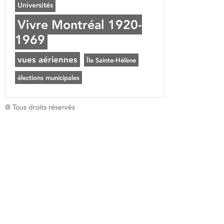
Universités
Vivre Montréal 1920-
1969
vues aériennes
Île Sainte-Hélène
élections municipales
@ Tous droits réservés