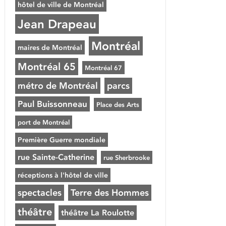
hôtel de ville de Montréal
Jean Drapeau
Montréal
maires de Montréal
Montréal 65
Montréal 67
métro de Montréal
parcs
Paul Buissonneau
Place des Arts
port de Montréal
Première Guerre mondiale
rue Sainte-Catherine
rue Sherbrooke
réceptions à l'hôtel de ville
spectacles
Terre des Hommes
théâtre
théâtre La Roulotte