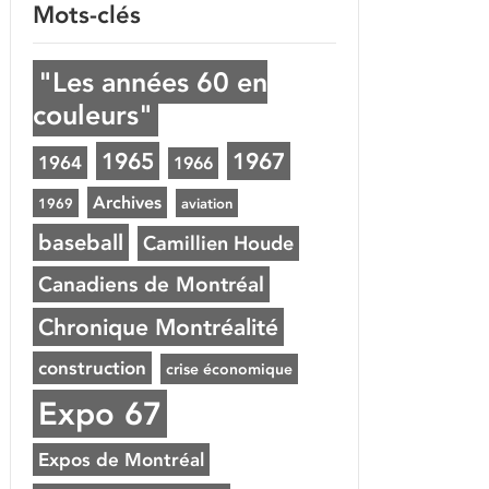
Mots-clés
"Les années 60 en
couleurs"
1965
1967
1964
1966
Archives
1969
aviation
baseball
Camillien Houde
Canadiens de Montréal
Chronique Montréalité
construction
crise économique
Expo 67
Expos de Montréal