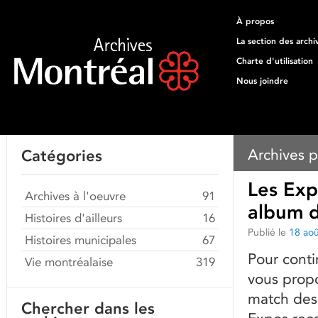
À propos
La section des archi
Charte d'utilisation
Nous joindre
Archives p
Catégories
Les Exp
Archives à l'oeuvre
91
album d
Histoires d'ailleurs
16
Publié le
18 ao
Histoires municipales
67
Pour conti
Vie montréalaise
319
vous prop
match des 
Chercher dans les