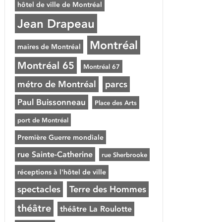
hôtel de ville de Montréal
Jean Drapeau
Montréal
maires de Montréal
Montréal 65
Montréal 67
métro de Montréal
parcs
Paul Buissonneau
Place des Arts
port de Montréal
Première Guerre mondiale
rue Sainte-Catherine
rue Sherbrooke
réceptions à l'hôtel de ville
spectacles
Terre des Hommes
théâtre
théâtre La Roulotte