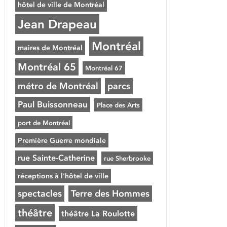
hôtel de ville de Montréal
Jean Drapeau
Montréal
maires de Montréal
Montréal 65
Montréal 67
métro de Montréal
parcs
Paul Buissonneau
Place des Arts
port de Montréal
Première Guerre mondiale
rue Sainte-Catherine
rue Sherbrooke
réceptions à l'hôtel de ville
spectacles
Terre des Hommes
théâtre
théâtre La Roulotte