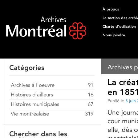
À propos
La section des archi
Charte d'utilisation
Nous joindre
Archives p
Catégories
La créa
Archives à l'oeuvre
91
en 185
Histoires d'ailleurs
16
Publié le
3 juin
Histoires municipales
67
Une journa
Vie montréalaise
319
cour munic
elle, dès 
Chercher dans les