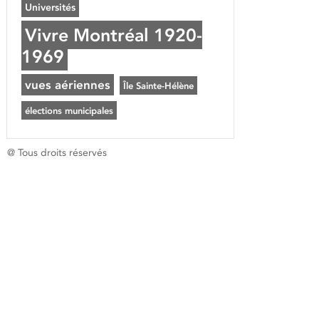
Universités
Vivre Montréal 1920-
1969
vues aériennes
Île Sainte-Hélène
élections municipales
@ Tous droits réservés