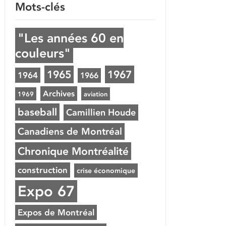
Mots-clés
"Les années 60 en
couleurs"
1965
1967
1964
1966
Archives
1969
aviation
baseball
Camillien Houde
Canadiens de Montréal
Chronique Montréalité
construction
crise économique
Expo 67
Expos de Montréal