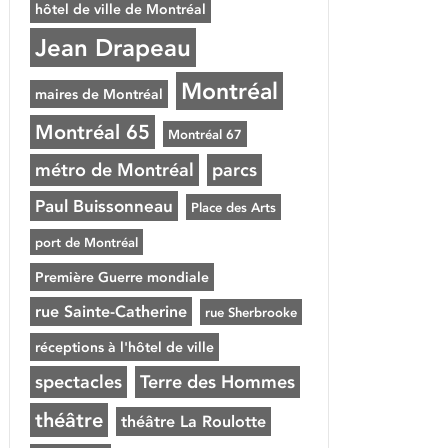
hôtel de ville de Montréal
Jean Drapeau
Montréal
maires de Montréal
Montréal 65
Montréal 67
métro de Montréal
parcs
Paul Buissonneau
Place des Arts
port de Montréal
Première Guerre mondiale
rue Sainte-Catherine
rue Sherbrooke
réceptions à l'hôtel de ville
spectacles
Terre des Hommes
théâtre
théâtre La Roulotte