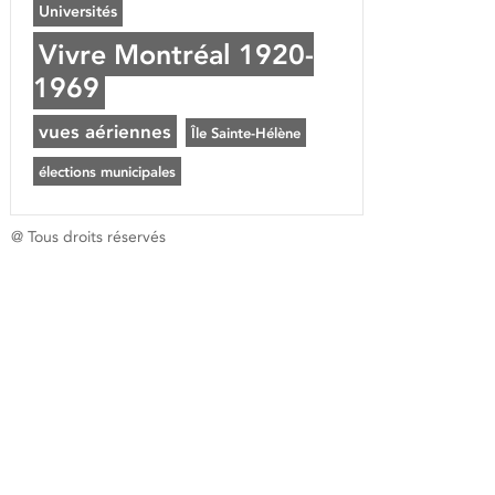
Universités
Vivre Montréal 1920-
1969
vues aériennes
Île Sainte-Hélène
élections municipales
@ Tous droits réservés