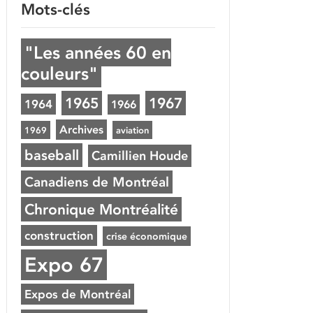
Mots-clés
"Les années 60 en
couleurs"
1965
1967
1964
1966
Archives
1969
aviation
baseball
Camillien Houde
Canadiens de Montréal
Chronique Montréalité
construction
crise économique
Expo 67
Expos de Montréal