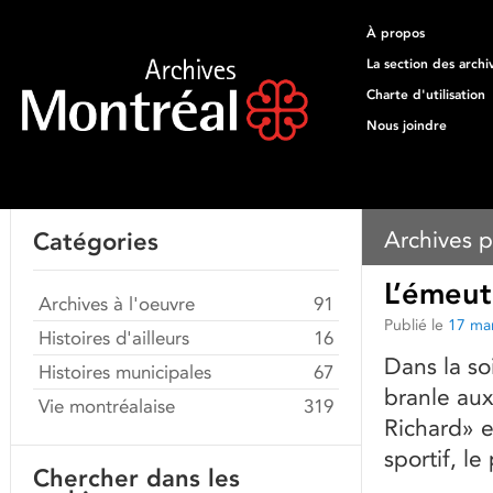
À propos
La section des archi
Charte d'utilisation
Nous joindre
Archives p
Catégories
L’émeut
Archives à l'oeuvre
91
Publié le
17 ma
Histoires d'ailleurs
16
Dans la so
Histoires municipales
67
branle au
Vie montréalaise
319
Richard» e
sportif, l
Chercher dans les