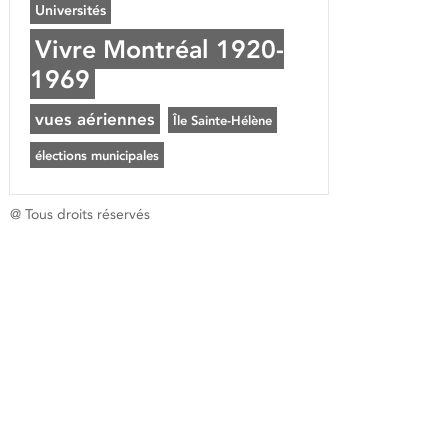
Universités
Vivre Montréal 1920-
1969
vues aériennes
Île Sainte-Hélène
élections municipales
@ Tous droits réservés