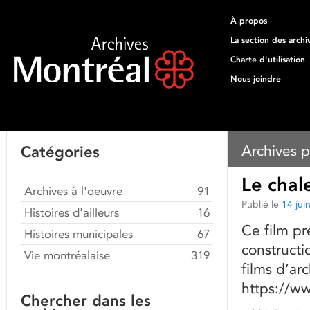
À propos
La section des archi
Charte d'utilisation
Nous joindre
Archives p
Catégories
Le chal
Archives à l'oeuvre
91
Publié le
14 jui
Histoires d'ailleurs
16
Ce film p
Histoires municipales
67
constructi
Vie montréalaise
319
films d’ar
https://w
Chercher dans les