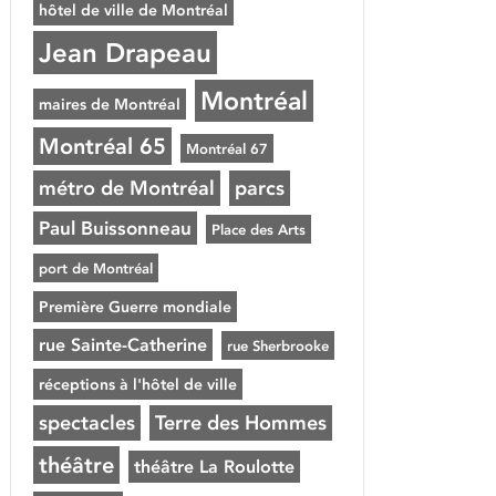
hôtel de ville de Montréal
Jean Drapeau
Montréal
maires de Montréal
Montréal 65
Montréal 67
métro de Montréal
parcs
Paul Buissonneau
Place des Arts
port de Montréal
Première Guerre mondiale
rue Sainte-Catherine
rue Sherbrooke
réceptions à l'hôtel de ville
spectacles
Terre des Hommes
théâtre
théâtre La Roulotte