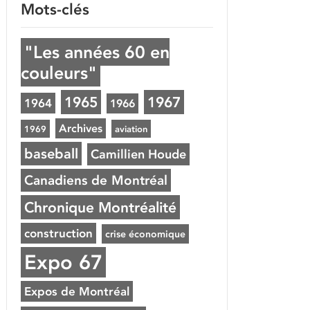
Mots-clés
"Les années 60 en
couleurs"
1965
1967
1964
1966
Archives
1969
aviation
baseball
Camillien Houde
Canadiens de Montréal
Chronique Montréalité
construction
crise économique
Expo 67
Expos de Montréal