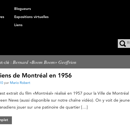
Blogueurs
ves
Expositions virtuelles
Liens
Bernard «Boom Boom» Geoffrion
t-clé :
iens de Montréal en 1956
10
par
Mario Robert
est extrait du film «Montréal» réalisé en 1957 pour la Ville de Montréal
reen News (aussi disponible sur notre chaîne vidéo). On y voit de jeune
anadiens jouer sur une patinoire de quartier […]
omplet