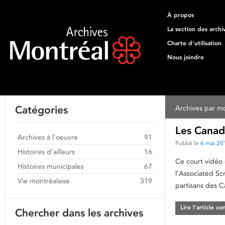
À propos
La section des archi
Charte d'utilisation
Nous joindre
Catégories
Archives par mo
Les Canad
Archives à l'oeuvre
91
Publié le
6 mai 20
Histoires d'ailleurs
16
Ce court vidéo 
Histoires municipales
67
l’Associated Sc
Vie montréalaise
319
partisans des C
Lire l’article c
Chercher dans les archives