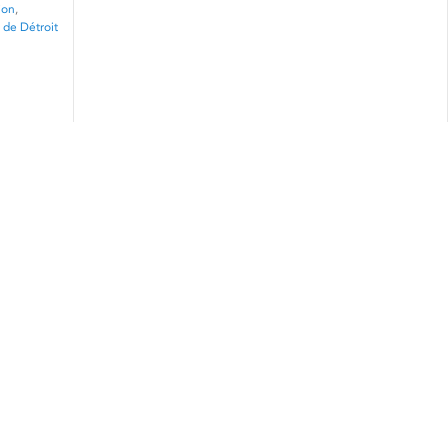
ion
,
de Détroit