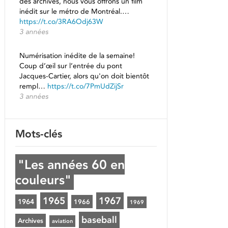
des archives, nous vous offrons un film
inédit sur le métro de Montréal.…
https://t.co/3RA6Odj63W
3 années
Numérisation inédite de la semaine!
Coup d’œil sur l’entrée du pont
Jacques-Cartier, alors qu'on doit bientôt
rempl…
https://t.co/7PmUdZijSr
3 années
Mots-clés
"Les années 60 en
couleurs"
1965
1967
1964
1966
1969
baseball
Archives
aviation