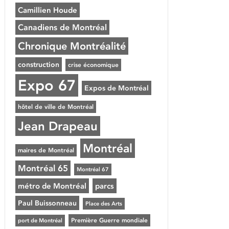
Camillien Houde
Canadiens de Montréal
Chronique Montréalité
construction
crise économique
Expo 67
Expos de Montréal
hôtel de ville de Montréal
Jean Drapeau
Montréal
maires de Montréal
Montréal 65
Montréal 67
métro de Montréal
parcs
Paul Buissonneau
Place des Arts
Première Guerre mondiale
port de Montréal