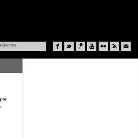
Facebook
Twitter
Historypin
YouTube
Flickr
RSS
Courriel
 par
s