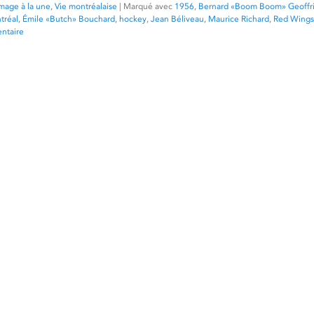
mage à la une
,
Vie montréalaise
|
Marqué avec
1956
,
Bernard «Boom Boom» Geoffr
tréal
,
Émile «Butch» Bouchard
,
hockey
,
Jean Béliveau
,
Maurice Richard
,
Red Wings 
ntaire